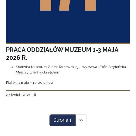
PRACA ODDZIAŁÓW MUZEUM 1-3 MAJA
2026 R.
Siedziba Muzeum Ziemi Tarnowskiej – wystawa „Zofia Stryjeńska.
Między wiarą a obrzędem”
Piątek, 1 maja – 10:00-15:00
27 kwietnia, 2026
Stronicowanie
Następna strona
Strona 1
››