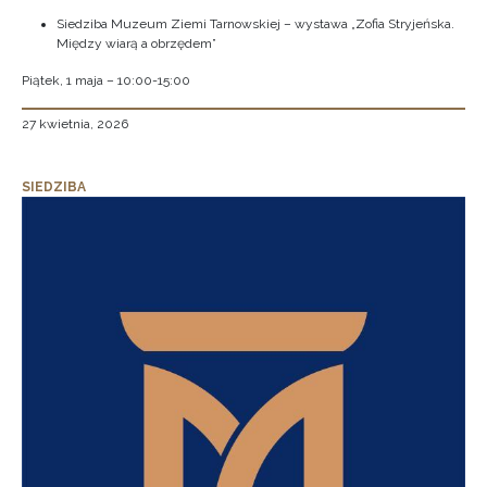
Siedziba Muzeum Ziemi Tarnowskiej – wystawa „Zofia Stryjeńska.
Między wiarą a obrzędem”
Piątek, 1 maja – 10:00-15:00
27 kwietnia, 2026
SIEDZIBA