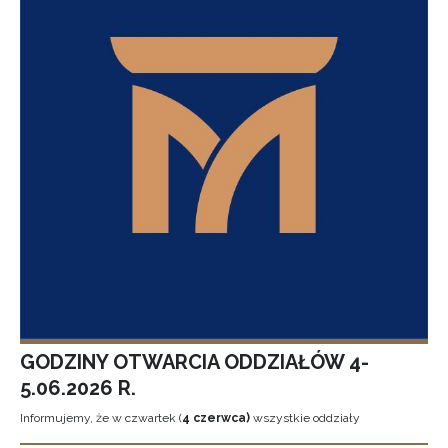
GODZINY OTWARCIA ODDZIAŁÓW 4-
5.06.2026 R.
Informujemy, że w czwartek (
4 czerwca)
wszystkie oddziały