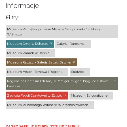
Informacje
Filtry:
Muzeum Pamiątek po Janie Matejce "Koryznówka" w Nowym
Wiśniczu
Muzeum Dwór w Dołędze
Galeria "Panorama"
Muzeum Zamek w Dębnie
Muzeum Ratusz - Galeria Sztuki Dawnej
Muzeum Historii Tarnowa i Regionu
Siedziba
Regionalne Centrum Edukacji o Pamięci im. gen. bryg. Zdzisława
Baszaka
Zagroda Felicji Curyłowej w Zalipiu
Muzeum Etnograficzne
Muzeum Wincentego Witosa w Wierzchosławicach
ZAGRODA FELICJI CURYŁOWEJ W ZALIPIU