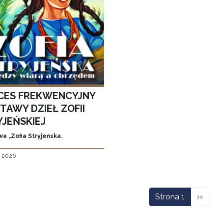
CES FREKWENCYJNY
TAWY DZIEŁ ZOFII
YJEŃSKIEJ
a „Zofia Stryjeńska.
, 2026
icowanie
Nastę
Strona 1
››