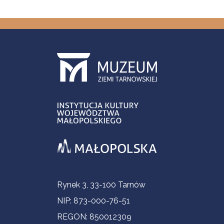
Informacje kontaktowe
Rynek 3, 33-100 Tarnów
NIP: 873-000-76-51
REGON: 850012309