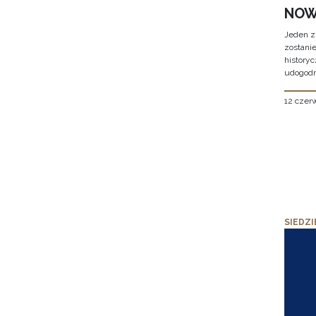
NOW
Jeden z
zostani
historyc
udogodn
12 czer
SIEDZI