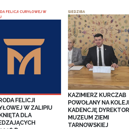
DA FELICJI CURYŁOWEJ W
SIEDZIBA
U
KAZIMIERZ KURCZAB
ODA FELICJI
POWOŁANY NA KOLEJ
YŁOWEJ W ZALIPIU
KADENCJĘ DYREKTO
KNIĘTA DLA
MUZEUM ZIEMI
EDZAJĄCYCH
TARNOWSKIEJ