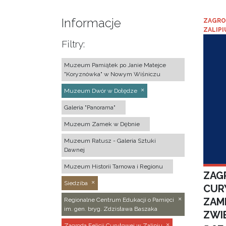
Informacje
ZAGRO
ZALIPI
Filtry:
Muzeum Pamiątek po Janie Matejce
"Koryznówka" w Nowym Wiśniczu
Muzeum Dwór w Dołędze
Galeria "Panorama"
Muzeum Zamek w Dębnie
Muzeum Ratusz - Galeria Sztuki
Dawnej
Muzeum Historii Tarnowa i Regionu
ZAGR
Siedziba
CUR
ZAM
Regionalne Centrum Edukacji o Pamięci
im. gen. bryg. Zdzisława Baszaka
ZWI
Zagroda Felicji Curyłowej w Zalipiu