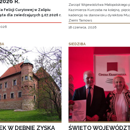
.2026 R.
Zarząd Województwa Małopolskiego p
 Felicji Curyłowej w Zalipiu
Kazimierza Kurczaba na kolejną, pięcio
ta dla zwiedzających 5.07.2026 r.
kadencję na stanowisku dyrektora M
Ziemi Tarnows
 2026
18 czerwca, 2026
BA
SIEDZIBA
EK W DĘBNIE ZYSKA
ŚWIĘTO WOJEWÓDZ