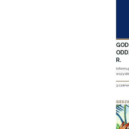
GOD
ODD
R.
Informu
wszystk
3 czerw
SIEDZI