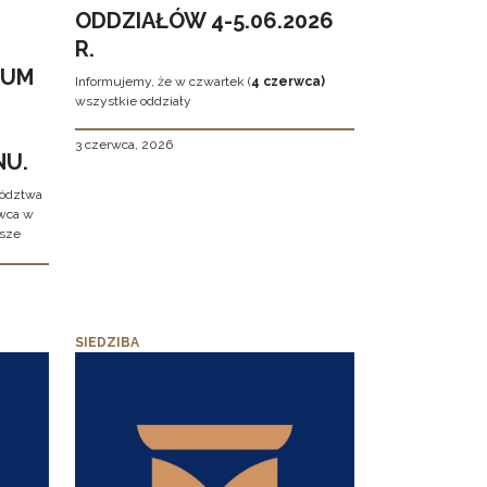
ODDZIAŁÓW 4-5.06.2026
R.
EUM
Informujemy, że w czwartek (
4 czerwca)
wszystkie oddziały
3 czerwca, 2026
NU.
wództwa
rwca w
ższe
SIEDZIBA