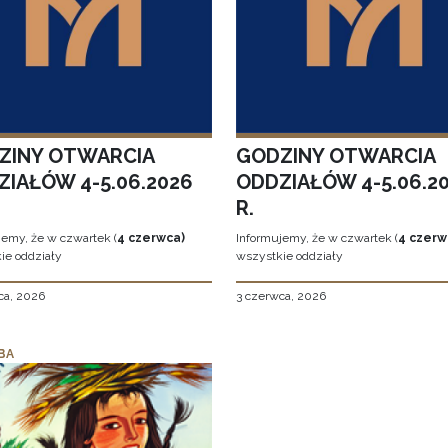
ZINY OTWARCIA
GODZINY OTWARCIA
ZIAŁÓW 4-5.06.2026
ODDZIAŁÓW 4-5.06.2
R.
jemy, że w czwartek (
4 czerwca)
Informujemy, że w czwartek (
4 czerw
ie oddziały
wszystkie oddziały
ca, 2026
3 czerwca, 2026
BA