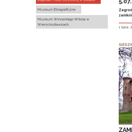
5.07
Muzeum Etnograficzne
Zagroda
zamknię
Muzeum Wincentego Witosa w
Wierzchosławicach
1 lipca,
SIEDZI
ZAM