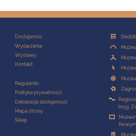
Na skróty
Oddziały
Dostępność
Siedzi
Wydarzenia
Muzeum
Wystawy
Muzeum
Kontakt
Muzeu
Muzeu
Na skróty
Regulamin
Zagrod
Polityka prywatności
Regiona
Deklaracja dostępności
bryg. Z
Mapa strony
Muzeum
Sklep
Nowym 
Muzeu