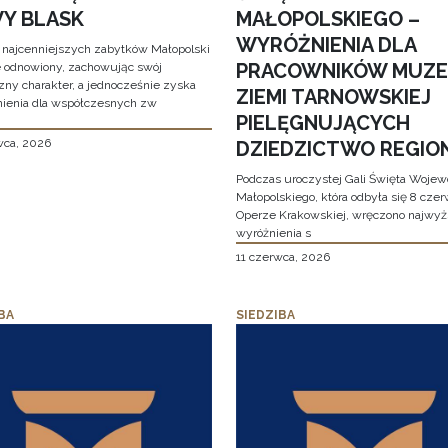
Y BLASK
MAŁOPOLSKIEGO –
WYRÓŻNIENIA DLA
 najcenniejszych zabytków Małopolski
PRACOWNIKÓW MUZ
e odnowiony, zachowując swój
zny charakter, a jednocześnie zyska
ZIEMI TARNOWSKIEJ
ienia dla współczesnych zw
PIELĘGNUJĄCYCH
wca, 2026
DZIEDZICTWO REGIO
Podczas uroczystej Gali Święta Woje
Małopolskiego, która odbyła się 8 cze
Operze Krakowskiej, wręczono najwy
wyróżnienia s
11 czerwca, 2026
BA
SIEDZIBA