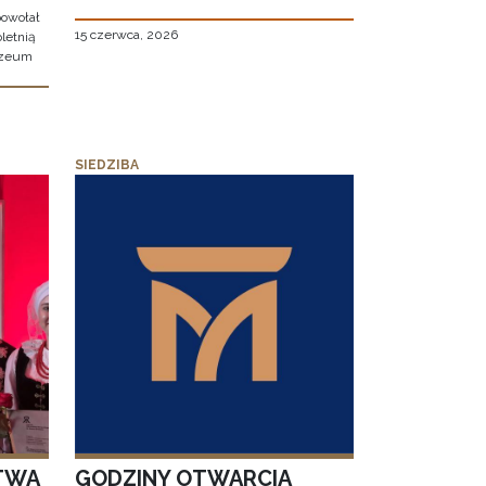
owołał
15 czerwca, 2026
letnią
uzeum
SIEDZIBA
TWA
GODZINY OTWARCIA