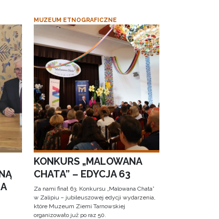
MUZEUM ETNOGRAFICZNE
KONKURS „MALOWANA
NĄ
CHATA” – EDYCJA 63
RA
Za nami finał 63. Konkursu „Malowana Chata”
w Zalipiu – jubileuszowej edycji wydarzenia,
które Muzeum Ziemi Tarnowskiej
organizowało już po raz 50.