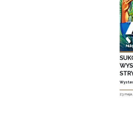
SUK
WYS
STR
Wystaw
23 maja
Stron