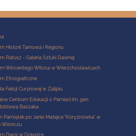
ba
 Historii Tarnowa i Regionu
 Ratusz - Galeria Sztuki Dawnej
m Wincentego Witosa w Wierzchosławicach
m Etnograficzne
a Felicji Curyłowej w Zalipiu
lne Centrum Edukacji o Pamięci im. gen.
dzisława Baszaka
 Pamiątek po Janie Matejce "Koryznówka" w
Wiśniczu
m Dwór w Dołędze