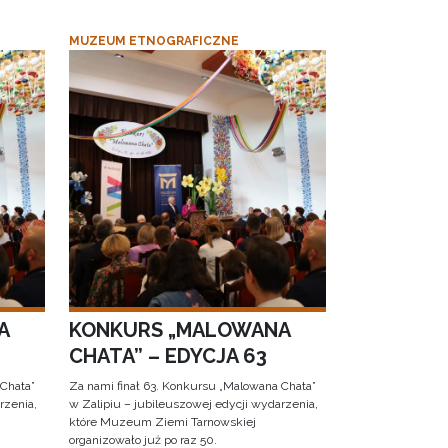
MUZEUM ETNOGRAFICZNE
A
KONKURS „MALOWANA
CHATA” – EDYCJA 63
 Chata”
Za nami finał 63. Konkursu „Malowana Chata”
rzenia,
w Zalipiu – jubileuszowej edycji wydarzenia,
które Muzeum Ziemi Tarnowskiej
organizowało już po raz 50.