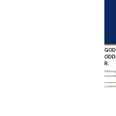
GOD
ODD
R.
Informu
wszystk
3 czerw
Stron