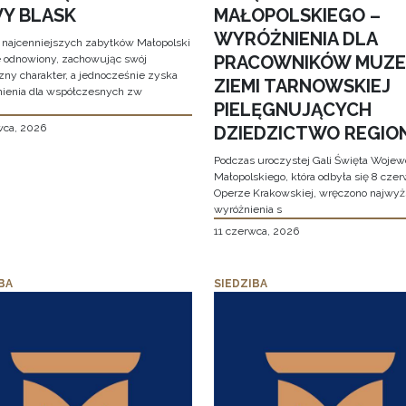
Y BLASK
MAŁOPOLSKIEGO –
WYRÓŻNIENIA DLA
 najcenniejszych zabytków Małopolski
PRACOWNIKÓW MUZ
e odnowiony, zachowując swój
zny charakter, a jednocześnie zyska
ZIEMI TARNOWSKIEJ
ienia dla współczesnych zw
PIELĘGNUJĄCYCH
wca, 2026
DZIEDZICTWO REGIO
Podczas uroczystej Gali Święta Woje
Małopolskiego, która odbyła się 8 cze
Operze Krakowskiej, wręczono najwy
wyróżnienia s
11 czerwca, 2026
BA
SIEDZIBA