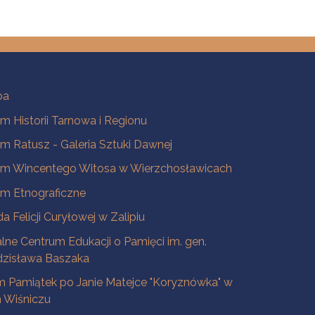
ba
 Historii Tarnowa i Regionu
 Ratusz - Galeria Sztuki Dawnej
m Wincentego Witosa w Wierzchosławicach
m Etnograficzne
a Felicji Curyłowej w Zalipiu
lne Centrum Edukacji o Pamięci im. gen.
dzisława Baszaka
 Pamiątek po Janie Matejce "Koryznówka" w
Wiśniczu