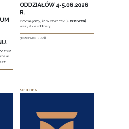
ODDZIAŁÓW 4-5.06.2026
R.
EUM
Informujemy, że w czwartek (
4 czerwca)
wszystkie oddziały
3 czerwca, 2026
NU.
wództwa
rwca w
ższe
SIEDZIBA