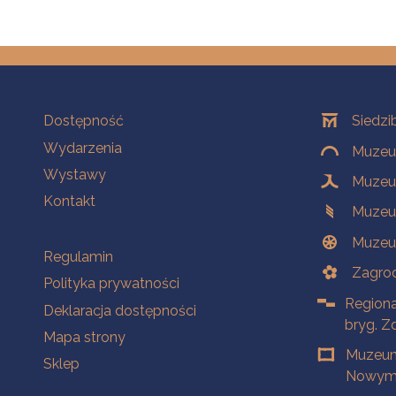
Na skróty
Oddziały
Dostępność
Siedzi
Wydarzenia
Muzeum
Wystawy
Muzeum
Kontakt
Muzeu
Muzeu
Na skróty
Regulamin
Zagrod
Polityka prywatności
Regiona
Deklaracja dostępności
bryg. Z
Mapa strony
Muzeum
Sklep
Nowym 