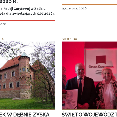
.2026 R.
15 czerwca, 2026
 Felicji Curyłowej w Zalipiu
ta dla zwiedzających 5.07.2026 r.
 2026
BA
SIEDZIBA
EK W DĘBNIE ZYSKA
ŚWIĘTO WOJEWÓDZ