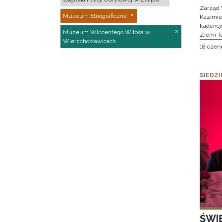
Zarząd 
Muzeum Etnograficzne
Kazimier
kadencj
Muzeum Wincentego Witosa w
Ziemi T
Wierzchosławicach
18 czer
SIEDZI
ŚWI