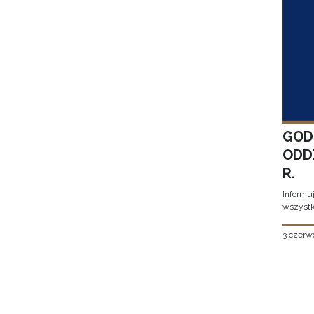
GOD
ODD
R.
Informu
wszystk
3 czerw
Stron