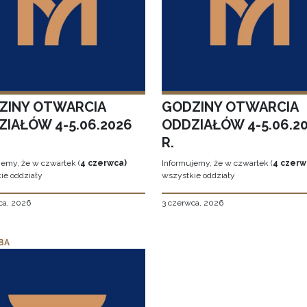
ZINY OTWARCIA
GODZINY OTWARCIA
ZIAŁÓW 4-5.06.2026
ODDZIAŁÓW 4-5.06.2
R.
jemy, że w czwartek (
4 czerwca)
Informujemy, że w czwartek (
4 czerw
ie oddziały
wszystkie oddziały
ca, 2026
3 czerwca, 2026
BA