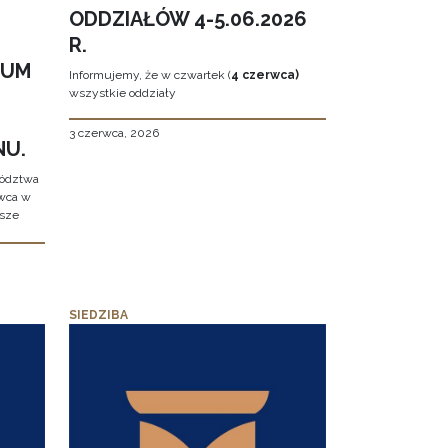
ODDZIAŁÓW 4-5.06.2026
R.
EUM
Informujemy, że w czwartek (
4 czerwca)
wszystkie oddziały
3 czerwca, 2026
NU.
wództwa
rwca w
ższe
SIEDZIBA