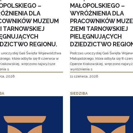
OPOLSKIEGO –
MAŁOPOLSKIEGO –
ÓŻNIENIA DLA
WYRÓŻNIENIA DLA
COWNIKÓW MUZEUM
PRACOWNIKÓW MUZ
MI TARNOWSKIEJ
ZIEMI TARNOWSKIEJ
LĘGNUJĄCYCH
PIELĘGNUJĄCYCH
EDZICTWO REGIONU.
DZIEDZICTWO REGIO
 uroczystej Gali Święta Województwa
Podczas uroczystej Gali Święta Woje
skiego, która odbyła się 8 czerwca w
Małopolskiego, która odbyła się 8 cze
Krakowskiej, wręczono najwyższe
Operze Krakowskiej, wręczono najwy
enia s
wyróżnienia s
wca, 2026
11 czerwca, 2026
BA
SIEDZIBA