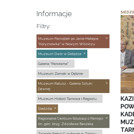
Informacje
SIEDZI
Filtry:
Muzeum Pamiątek po Janie Matejce
"Koryznówka" w Nowym Wiśniczu
Muzeum Dwór w Dołędze
Galeria "Panorama"
Muzeum Zamek w Dębnie
Muzeum Ratusz - Galeria Sztuki
Dawnej
KAZ
Muzeum Historii Tarnowa i Regionu
POW
Siedziba
KAD
Regionalne Centrum Edukacji o Pamięci
MUZ
im. gen. bryg. Zdzisława Baszaka
TAR
Zagroda Felicji Curyłowej w Zalipiu