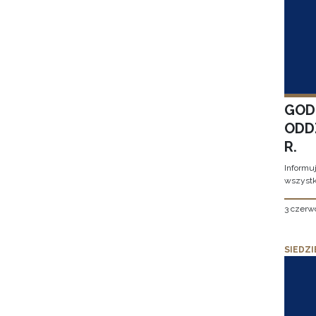
GOD
ODD
R.
Informu
wszystk
3 czerw
SIEDZI