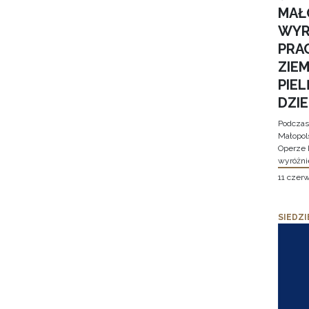
MAŁ
WYR
PRA
ZIE
PIE
DZI
Podczas
Małopol
Operze 
wyróżni
11 czer
SIEDZI