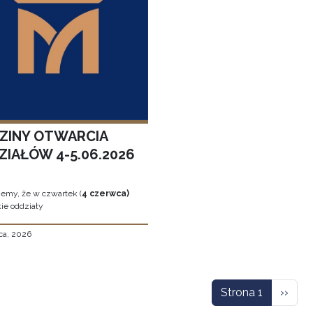
ZINY OTWARCIA
ZIAŁÓW 4-5.06.2026
jemy, że w czwartek (
4 czerwca)
ie oddziały
ca, 2026
icowanie
Nastę
Strona 1
››