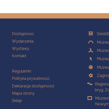
Na skróty
Oddziały
Dostępność
Siedzi
Wydarzenia
Muzeum
Wystawy
Muzeum
Kontakt
Muzeu
Muzeu
Na skróty
Regulamin
Zagrod
Polityka prywatności
Regiona
Deklaracja dostępności
bryg. Z
Mapa strony
Muzeum
Sklep
Nowym 