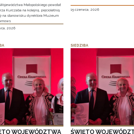
Województwa Małopolskiego powołał
15 czerwca, 2026
za Kurczaba na kolejną, pięcioletnią
ę na stanowisku dyrektora Muzeum
arnows
wca, 2026
BA
SIEDZIBA
ĘTO WOJEWÓDZTWA
ŚWIĘTO WOJEWÓDZ