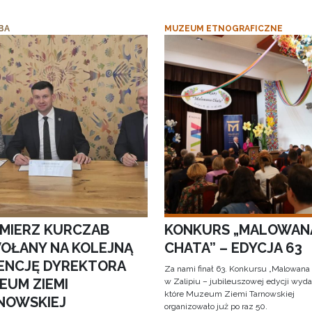
BA
MUZEUM ETNOGRAFICZNE
IMIERZ KURCZAB
KONKURS „MALOWAN
OŁANY NA KOLEJNĄ
CHATA” – EDYCJA 63
ENCJĘ DYREKTORA
Za nami finał 63. Konkursu „Malowana
EUM ZIEMI
w Zalipiu – jubileuszowej edycji wyda
które Muzeum Ziemi Tarnowskiej
NOWSKIEJ
organizowało już po raz 50.