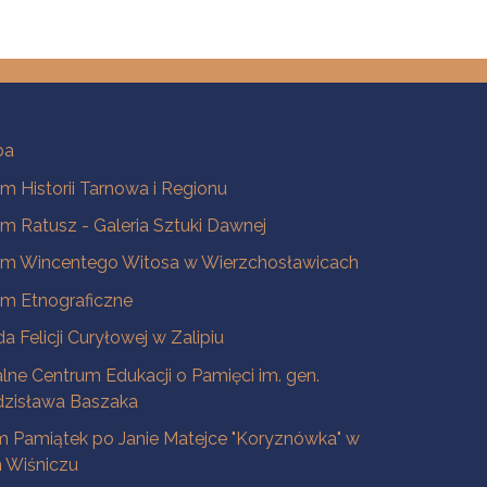
ba
 Historii Tarnowa i Regionu
 Ratusz - Galeria Sztuki Dawnej
m Wincentego Witosa w Wierzchosławicach
m Etnograficzne
a Felicji Curyłowej w Zalipiu
lne Centrum Edukacji o Pamięci im. gen.
dzisława Baszaka
 Pamiątek po Janie Matejce "Koryznówka" w
Wiśniczu