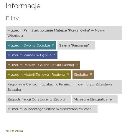
Informacje
Filtry:
Muzeum Pamiątek po Janie Matejce "Koryznówka" w Nowym
Wiśniczu
Muzeum Dwór w Dołędze
Galeria "Panorama"
Muzeum Zamek w Dębnie
Muzeum Ratusz - Galeria Sztuki Dawnej
Muzeum Historii Tarnowa i Regionu
Siedziba
Regionalne Centrum Edukacji o Pamięci im. gen. bryg. Zdzisława
Baszaka
Zagroda Felicji Curyłowej w Zalipiu
Muzeum Etnograficzne
Muzeum Wincentego Witosa w Wierzchosławicach
SIEDZIBA