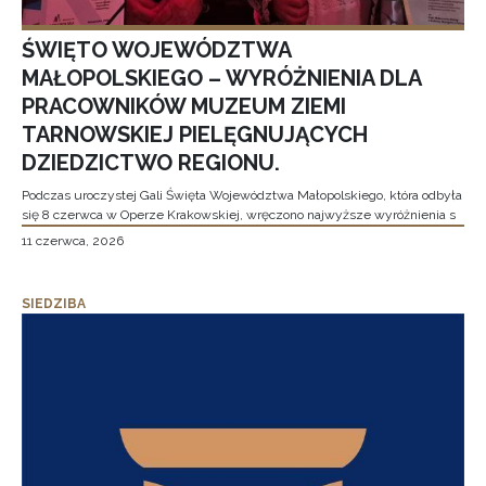
ŚWIĘTO WOJEWÓDZTWA
MAŁOPOLSKIEGO – WYRÓŻNIENIA DLA
PRACOWNIKÓW MUZEUM ZIEMI
TARNOWSKIEJ PIELĘGNUJĄCYCH
DZIEDZICTWO REGIONU.
Podczas uroczystej Gali Święta Województwa Małopolskiego, która odbyła
się 8 czerwca w Operze Krakowskiej, wręczono najwyższe wyróżnienia s
11 czerwca, 2026
SIEDZIBA