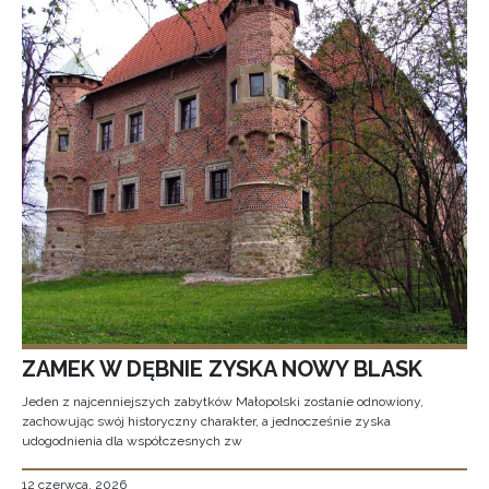
ZAMEK W DĘBNIE ZYSKA NOWY BLASK
Jeden z najcenniejszych zabytków Małopolski zostanie odnowiony,
zachowując swój historyczny charakter, a jednocześnie zyska
udogodnienia dla współczesnych zw
12 czerwca, 2026