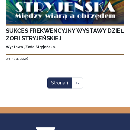
SUKCES FREKWENCYJNY WYSTAWY DZIEŁ
ZOFII STRYJEŃSKIEJ
Wystawa „Zofia Stryjeńska.
23 maja, 2026
Stronicowanie
Następna strona
Strona 1
››