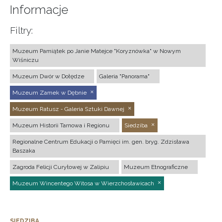
Informacje
Filtry:
Muzeum Pamiątek po Janie Matejce "Koryznówka" w Nowym
Wiśniczu
Muzeum Dwór w Dołędze
Galeria "Panorama"
Muzeum Zamek w Dębnie
Muzeum Ratusz - Galeria Sztuki Dawnej
Muzeum Historii Tarnowa i Regionu
Siedziba
Regionalne Centrum Edukacji o Pamięci im. gen. bryg. Zdzisława
Baszaka
Zagroda Felicji Curyłowej w Zalipiu
Muzeum Etnograficzne
Muzeum Wincentego Witosa w Wierzchosławicach
SIEDZIBA