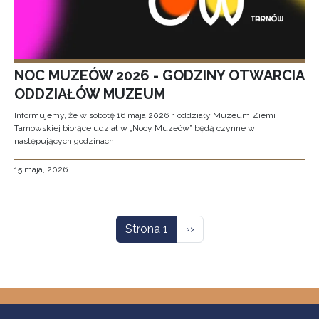
NOC MUZEÓW 2026 - GODZINY OTWARCIA
ODDZIAŁÓW MUZEUM
Informujemy, że w sobotę 16 maja 2026 r. oddziały Muzeum Ziemi
Tarnowskiej biorące udział w „Nocy Muzeów” będą czynne w
następujących godzinach:
15 maja, 2026
Stronicowanie
Następna strona
Strona 1
››