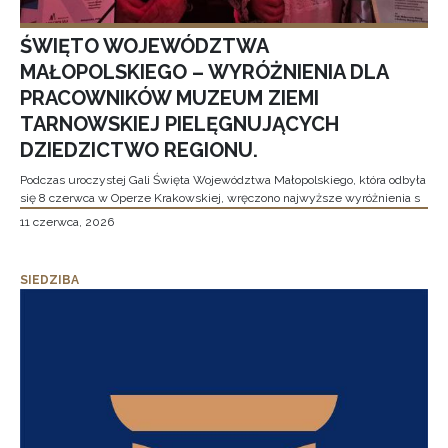
ŚWIĘTO WOJEWÓDZTWA
MAŁOPOLSKIEGO – WYRÓŻNIENIA DLA
PRACOWNIKÓW MUZEUM ZIEMI
TARNOWSKIEJ PIELĘGNUJĄCYCH
DZIEDZICTWO REGIONU.
Podczas uroczystej Gali Święta Województwa Małopolskiego, która odbyła
się 8 czerwca w Operze Krakowskiej, wręczono najwyższe wyróżnienia s
11 czerwca, 2026
SIEDZIBA