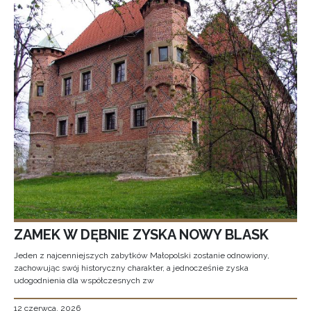
ZAMEK W DĘBNIE ZYSKA NOWY BLASK
Jeden z najcenniejszych zabytków Małopolski zostanie odnowiony,
zachowując swój historyczny charakter, a jednocześnie zyska
udogodnienia dla współczesnych zw
12 czerwca, 2026