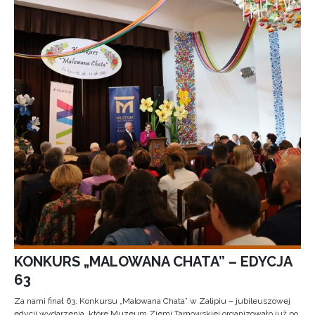
KONKURS „MALOWANA CHATA” – EDYCJA
63
Za nami finał 63. Konkursu „Malowana Chata” w Zalipiu – jubileuszowej
edycji wydarzenia, które Muzeum Ziemi Tarnowskiej organizowało już po