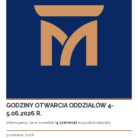
GODZINY OTWARCIA ODDZIAŁÓW 4-
5.06.2026 R.
Informujemy, że w czwartek (
4 czerwca)
wszystkie oddziały
3 czerwca, 2026