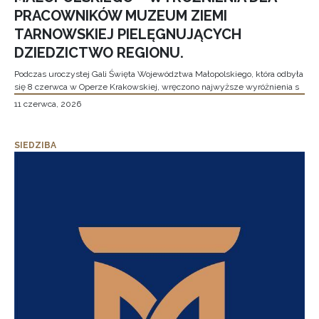
PRACOWNIKÓW MUZEUM ZIEMI
TARNOWSKIEJ PIELĘGNUJĄCYCH
DZIEDZICTWO REGIONU.
Podczas uroczystej Gali Święta Województwa Małopolskiego, która odbyła
się 8 czerwca w Operze Krakowskiej, wręczono najwyższe wyróżnienia s
11 czerwca, 2026
SIEDZIBA