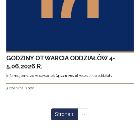
GODZINY OTWARCIA ODDZIAŁÓW 4-
5.06.2026 R.
Informujemy, że w czwartek (
4 czerwca)
wszystkie oddziały
3 czerwca, 2026
Stronicowanie
Następna strona
Strona 1
››