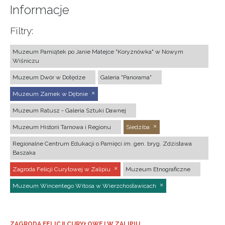
Informacje
Filtry:
Muzeum Pamiątek po Janie Matejce "Koryznówka" w Nowym
Wiśniczu
Muzeum Dwór w Dołędze
Galeria "Panorama"
Muzeum Zamek w Dębnie
Muzeum Ratusz - Galeria Sztuki Dawnej
Muzeum Historii Tarnowa i Regionu
Siedziba
Regionalne Centrum Edukacji o Pamięci im. gen. bryg. Zdzisława
Baszaka
Zagroda Felicji Curyłowej w Zalipiu
Muzeum Etnograficzne
Muzeum Wincentego Witosa w Wierzchosławicach
ZAGRODA FELICJI CURYŁOWEJ W ZALIPIU