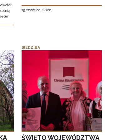
owołał
15 czerwca, 2026
letnią
uzeum
SIEDZIBA
KA
ŚWIĘTO WOJEWÓDZTWA