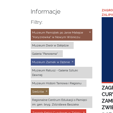
Informacje
ZAGRO
ZALIPI
Filtry:
Muzeum Pamiątek po Janie Matejce
"Koryznówka" w Nowym Wiśniczu
Muzeum Dwór w Dołędze
Galeria "Panorama"
Muzeum Zamek w Dębnie
Muzeum Ratusz - Galeria Sztuki
Dawnej
Muzeum Historii Tarnowa i Regionu
ZAGR
Siedziba
CUR
ZAM
Regionalne Centrum Edukacji o Pamięci
im. gen. bryg. Zdzisława Baszaka
ZWI
Zagroda Felicji Curyłowej w Zalipiu