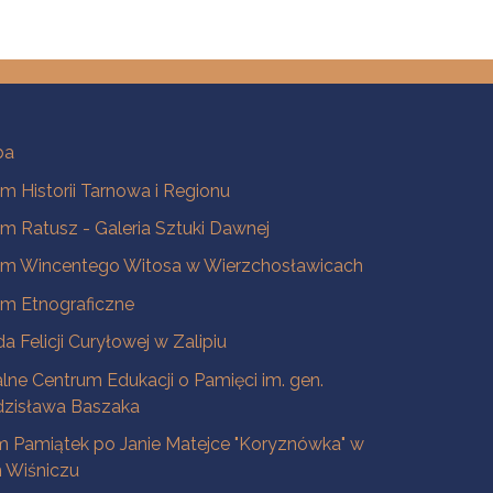
ba
 Historii Tarnowa i Regionu
 Ratusz - Galeria Sztuki Dawnej
m Wincentego Witosa w Wierzchosławicach
m Etnograficzne
a Felicji Curyłowej w Zalipiu
lne Centrum Edukacji o Pamięci im. gen.
dzisława Baszaka
 Pamiątek po Janie Matejce "Koryznówka" w
Wiśniczu