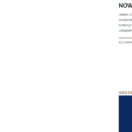
NOW
Jeden z
zostani
historyc
udogodn
12 czer
SIEDZI