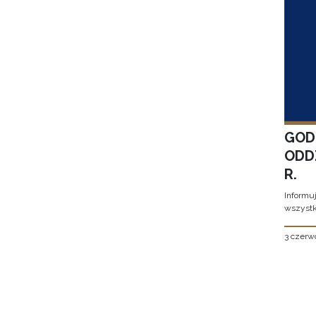
GOD
ODD
R.
Informu
wszystk
3 czerw
Stron