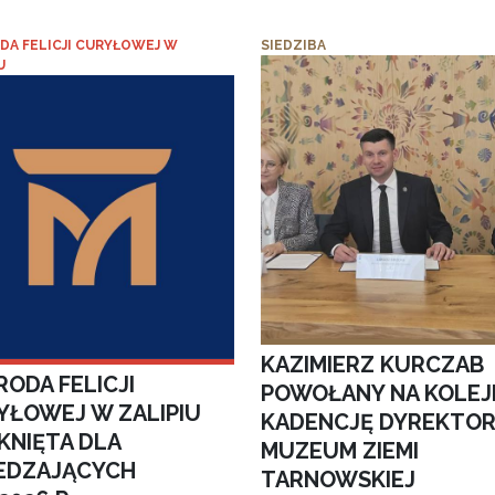
DA FELICJI CURYŁOWEJ W
SIEDZIBA
U
KAZIMIERZ KURCZAB
ODA FELICJI
POWOŁANY NA KOLEJ
YŁOWEJ W ZALIPIU
KADENCJĘ DYREKTO
KNIĘTA DLA
MUZEUM ZIEMI
EDZAJĄCYCH
TARNOWSKIEJ