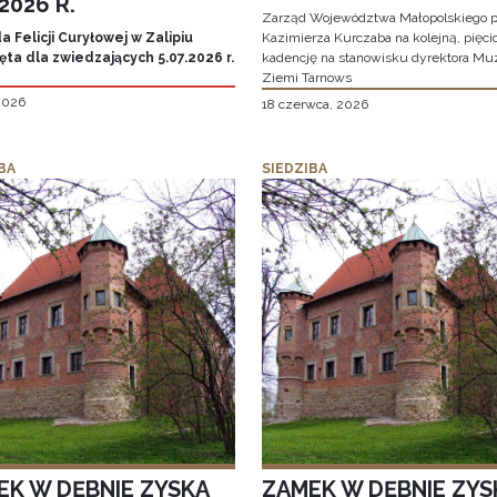
.2026 R.
Zarząd Województwa Małopolskiego p
 Felicji Curyłowej w Zalipiu
Kazimierza Kurczaba na kolejną, pięcio
ta dla zwiedzających 5.07.2026 r.
kadencję na stanowisku dyrektora M
Ziemi Tarnows
 2026
18 czerwca, 2026
BA
SIEDZIBA
EK W DĘBNIE ZYSKA
ZAMEK W DĘBNIE ZYS