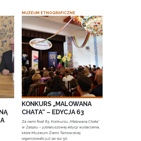
MUZEUM ETNOGRAFICZNE
KONKURS „MALOWANA
NĄ
CHATA” – EDYCJA 63
RA
Za nami finał 63. Konkursu „Malowana Chata”
w Zalipiu – jubileuszowej edycji wydarzenia,
które Muzeum Ziemi Tarnowskiej
organizowało już po raz 50.