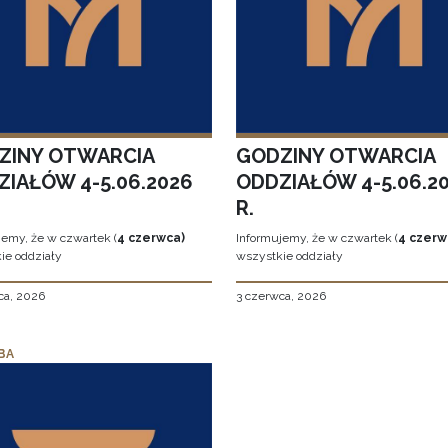
ZINY OTWARCIA
GODZINY OTWARCIA
ZIAŁÓW 4-5.06.2026
ODDZIAŁÓW 4-5.06.2
R.
jemy, że w czwartek (
4 czerwca)
Informujemy, że w czwartek (
4 czerw
ie oddziały
wszystkie oddziały
ca, 2026
3 czerwca, 2026
BA