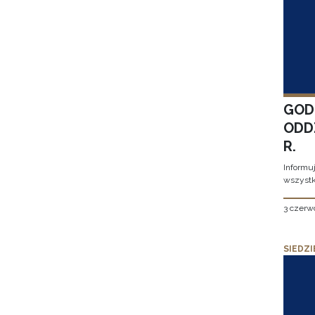
GOD
ODD
R.
Informu
wszystk
3 czerw
SIEDZI