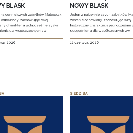
Y BLASK
NOWY BLASK
 najcenniejszych zabytków Małopolski
Jeden z najcenniejszych zabytków Ma
e odnowiony, zachowując swój
zostanie odnowiony, zachowując swój
zny charakter, a jednocześnie zyska
historyczny charakter, a jednocześnie
ienia dla współczesnych zw
udogodnienia dla współczesnych zw
wca, 2026
12 czerwca, 2026
BA
SIEDZIBA