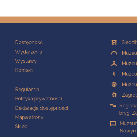
Na skróty
Oddziały
Dostępność
Siedzi
Wydarzenia
Muzeum
Wystawy
Muzeum
Kontakt
Muzeu
Muzeu
Na skróty
Regulamin
Zagrod
Polityka prywatności
Regiona
Deklaracja dostępności
bryg. Z
Mapa strony
Muzeum
Sklep
Nowym 