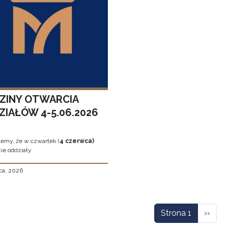
ZINY OTWARCIA
ZIAŁÓW 4-5.06.2026
jemy, że w czwartek (
4 czerwca)
ie oddziały
ca, 2026
icowanie
Nastę
Strona 1
››