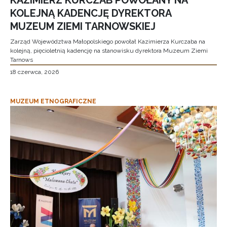
KAZIMIERZ KURCZAB POWOŁANY NA
KOLEJNĄ KADENCJĘ DYREKTORA
MUZEUM ZIEMI TARNOWSKIEJ
Zarząd Województwa Małopolskiego powołał Kazimierza Kurczaba na
kolejną, pięcioletnią kadencję na stanowisku dyrektora Muzeum Ziemi
Tarnows
18 czerwca, 2026
MUZEUM ETNOGRAFICZNE