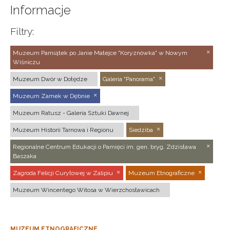
Informacje
Filtry:
Muzeum Pamiątek po Janie Matejce "Koryznówka" w Nowym
Wiśniczu
Muzeum Dwór w Dołędze
Galeria "Panorama"
Muzeum Zamek w Dębnie
Muzeum Ratusz - Galeria Sztuki Dawnej
Muzeum Historii Tarnowa i Regionu
Siedziba
Regionalne Centrum Edukacji o Pamięci im. gen. bryg. Zdzisława
Baszaka
Zagroda Felicji Curyłowej w Zalipiu
Muzeum Etnograficzne
Muzeum Wincentego Witosa w Wierzchosławicach
MUZEUM ETNOGRAFICZNE