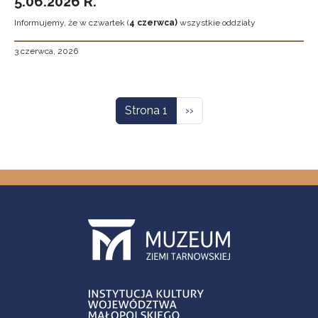
5.06.2026 R.
Informujemy, że w czwartek (
4 czerwca)
wszystkie oddziały
3 czerwca, 2026
Stronicowanie
Następna strona
Strona 1
››