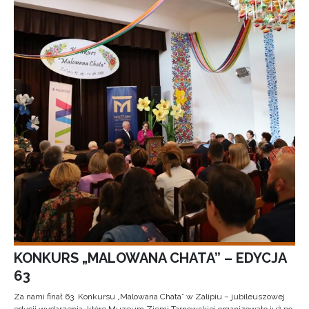
KONKURS „MALOWANA CHATA” – EDYCJA
63
Za nami finał 63. Konkursu „Malowana Chata” w Zalipiu – jubileuszowej