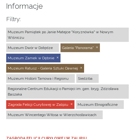
Informacje
Filtry:
Muzeum Pamiątek po Janie Matejce "Koryznówka" w Nowym
Wiśniczu
Muzeum Dwór w Dołędze
Galeria "Panorama"
Muzeum Zamek w Dębnie
Muzeum Ratusz - Galeria Sztuki Dawnej
Muzeum Historii Tarnowa i Regionu
Siedziba
Regionalne Centrum Edukacji o Pamięci im. gen. bryg. Zdzisława
Baszaka
Zagroda Felicji Curyłowej w Zalipiu
Muzeum Etnograficzne
Muzeum Wincentego Witosa w Wierzchosławicach
ZAGRODA FELICJI CURYŁOWEJ W ZALIPIU