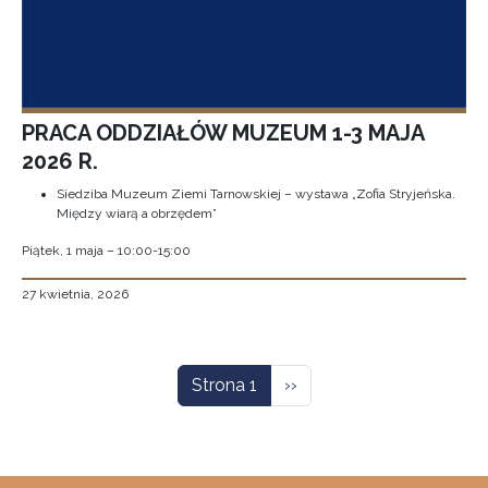
PRACA ODDZIAŁÓW MUZEUM 1-3 MAJA
2026 R.
Siedziba Muzeum Ziemi Tarnowskiej – wystawa „Zofia Stryjeńska.
Między wiarą a obrzędem”
Piątek, 1 maja – 10:00-15:00
27 kwietnia, 2026
Stronicowanie
Następna strona
Strona 1
››