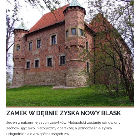
ZAMEK W DĘBNIE ZYSKA NOWY BLASK
Jeden z najcenniejszych zabytków Małopolski zostanie odnowiony,
zachowując swój historyczny charakter, a jednocześnie zyska
udogodnienia dla współczesnych zw