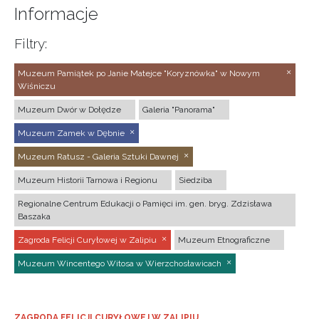
Informacje
Filtry:
Muzeum Pamiątek po Janie Matejce "Koryznówka" w Nowym
Wiśniczu
Muzeum Dwór w Dołędze
Galeria "Panorama"
Muzeum Zamek w Dębnie
Muzeum Ratusz - Galeria Sztuki Dawnej
Muzeum Historii Tarnowa i Regionu
Siedziba
Regionalne Centrum Edukacji o Pamięci im. gen. bryg. Zdzisława
Baszaka
Zagroda Felicji Curyłowej w Zalipiu
Muzeum Etnograficzne
Muzeum Wincentego Witosa w Wierzchosławicach
ZAGRODA FELICJI CURYŁOWEJ W ZALIPIU