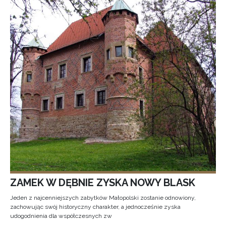
ZAMEK W DĘBNIE ZYSKA NOWY BLASK
Jeden z najcenniejszych zabytków Małopolski zostanie odnowiony,
zachowując swój historyczny charakter, a jednocześnie zyska
udogodnienia dla współczesnych zw