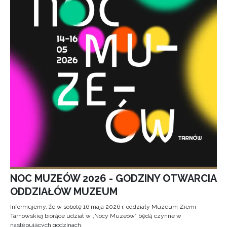
NOC MUZEÓW 2026 - GODZINY OTWARCIA
ODDZIAŁÓW MUZEUM
Informujemy, że w sobotę 16 maja 2026 r. oddziały Muzeum Ziemi
Tarnowskiej biorące udział w „Nocy Muzeów” będą czynne w
następujących godzinach: