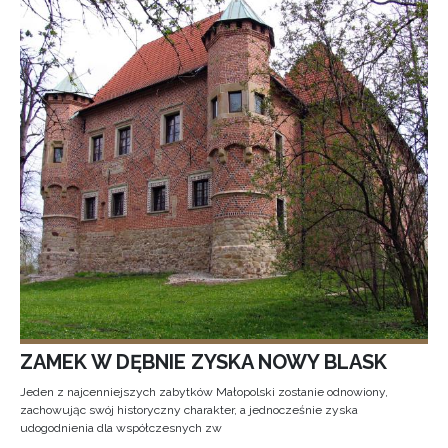
ZAMEK W DĘBNIE ZYSKA NOWY BLASK
Jeden z najcenniejszych zabytków Małopolski zostanie odnowiony,
zachowując swój historyczny charakter, a jednocześnie zyska
udogodnienia dla współczesnych zw