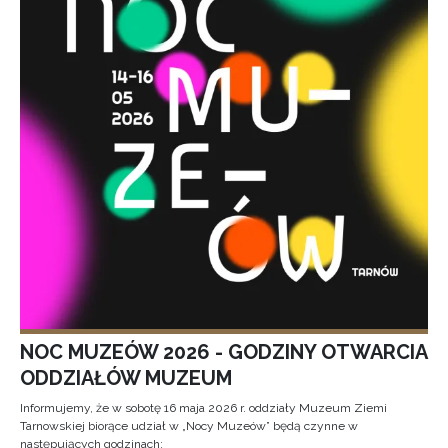
NOC MUZEÓW 2026 - GODZINY OTWARCIA
ODDZIAŁÓW MUZEUM
Informujemy, że w sobotę 16 maja 2026 r. oddziały Muzeum Ziemi
Tarnowskiej biorące udział w „Nocy Muzeów” będą czynne w
następujących godzinach: