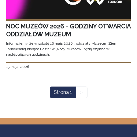
NOC MUZEÓW 2026 - GODZINY OTWARCIA
ODDZIAŁÓW MUZEUM
Informujemy, że w sobotę 16 maja 2026 r. oddziały Muzeum Ziemi
Tarnowskiej biorące udział w „Nocy Muzeów” będą czynne w
następujących godzinach:
15 maja, 2026
Stronicowanie
Następna strona
Strona 1
››