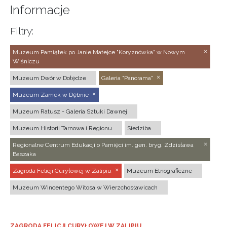
Informacje
Filtry:
Muzeum Pamiątek po Janie Matejce "Koryznówka" w Nowym
Wiśniczu
Muzeum Dwór w Dołędze
Galeria "Panorama"
Muzeum Zamek w Dębnie
Muzeum Ratusz - Galeria Sztuki Dawnej
Muzeum Historii Tarnowa i Regionu
Siedziba
Regionalne Centrum Edukacji o Pamięci im. gen. bryg. Zdzisława
Baszaka
Zagroda Felicji Curyłowej w Zalipiu
Muzeum Etnograficzne
Muzeum Wincentego Witosa w Wierzchosławicach
ZAGRODA FELICJI CURYŁOWEJ W ZALIPIU