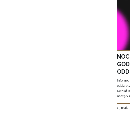
NOC
GOD
ODD
Informu
oddział
udział 
następu
15 maja
Stron