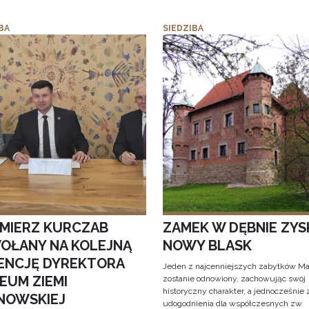
BA
SIEDZIBA
IMIERZ KURCZAB
ZAMEK W DĘBNIE ZYS
OŁANY NA KOLEJNĄ
NOWY BLASK
ENCJĘ DYREKTORA
Jeden z najcenniejszych zabytków Ma
EUM ZIEMI
zostanie odnowiony, zachowując swój
historyczny charakter, a jednocześnie
NOWSKIEJ
udogodnienia dla współczesnych zw