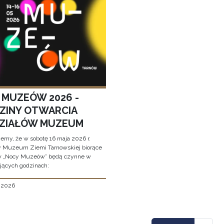
 MUZEÓW 2026 -
ZINY OTWARCIA
ZIAŁÓW MUZEUM
jemy, że w sobotę 16 maja 2026 r.
y Muzeum Ziemi Tarnowskiej biorące
w „Nocy Muzeów” będą czynne w
jących godzinach:
, 2026
icowanie