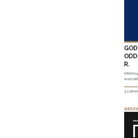
GOD
ODD
R.
Informu
wszystk
3 czerw
SIEDZI