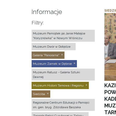
Informacje
SIEDZI
Filtry:
Muzeum Pamiątek po Janie Matejce
"Koryznówka" w Nowym Wiśniczu
Muzeum Dwór w Dołędze
Galeria "Panorama"
Muzeum Zamek w Dębnie
Muzeum Ratusz - Galeria Sztuki
Dawnej
KAZ
Muzeum Historii Tarnowa i Regionu
POW
Siedziba
KAD
Regionalne Centrum Edukacji o Pamięci
MUZ
im. gen. bryg. Zdzisława Baszaka
TAR
Zagroda Felicji Curyłowej w Zalipiu