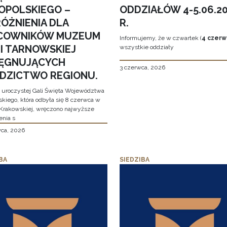
OPOLSKIEGO –
ODDZIAŁÓW 4-5.06.2
ÓŻNIENIA DLA
R.
COWNIKÓW MUZEUM
Informujemy, że w czwartek (
4 czerw
MI TARNOWSKIEJ
wszystkie oddziały
LĘGNUJĄCYCH
3 czerwca, 2026
EDZICTWO REGIONU.
 uroczystej Gali Święta Województwa
skiego, która odbyła się 8 czerwca w
Krakowskiej, wręczono najwyższe
enia s
wca, 2026
BA
SIEDZIBA