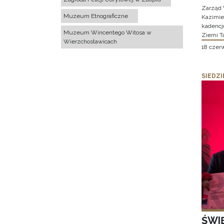
Zarząd 
Muzeum Etnograficzne
Kazimier
kadencj
Muzeum Wincentego Witosa w
Ziemi T
Wierzchosławicach
18 czer
SIEDZI
ŚWI