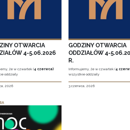
ZINY OTWARCIA
GODZINY OTWARCIA
ZIAŁÓW 4-5.06.2026
ODDZIAŁÓW 4-5.06.2
R.
jemy, że w czwartek (
4 czerwca)
Informujemy, że w czwartek (
4 czerw
ie oddziały
wszystkie oddziały
ca, 2026
3 czerwca, 2026
BA