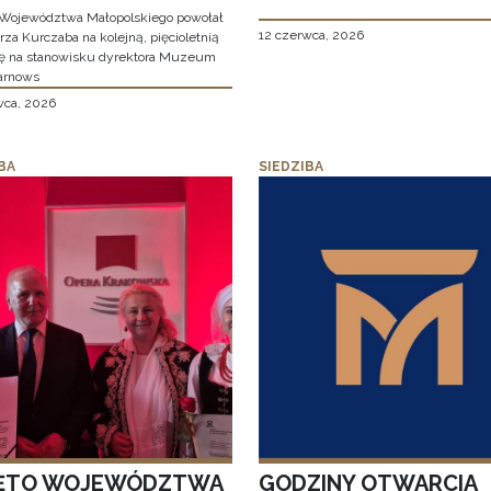
Województwa Małopolskiego powołał
12 czerwca, 2026
za Kurczaba na kolejną, pięcioletnią
ę na stanowisku dyrektora Muzeum
arnows
wca, 2026
BA
SIEDZIBA
ĘTO WOJEWÓDZTWA
GODZINY OTWARCIA