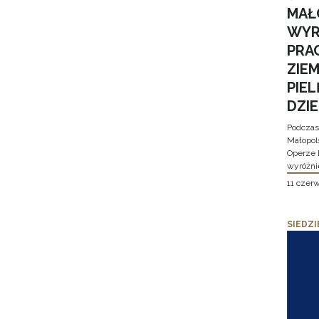
MAŁ
WYR
PRA
ZIE
PIE
DZI
Podczas
Małopol
Operze 
wyróżni
11 czer
SIEDZI