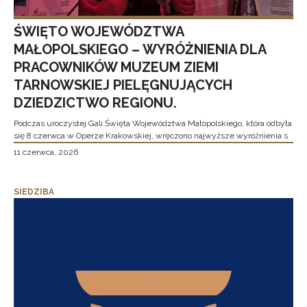
ŚWIĘTO WOJEWÓDZTWA
MAŁOPOLSKIEGO – WYRÓŻNIENIA DLA
PRACOWNIKÓW MUZEUM ZIEMI
TARNOWSKIEJ PIELĘGNUJĄCYCH
DZIEDZICTWO REGIONU.
Podczas uroczystej Gali Święta Województwa Małopolskiego, która odbyła
się 8 czerwca w Operze Krakowskiej, wręczono najwyższe wyróżnienia s
11 czerwca, 2026
SIEDZIBA