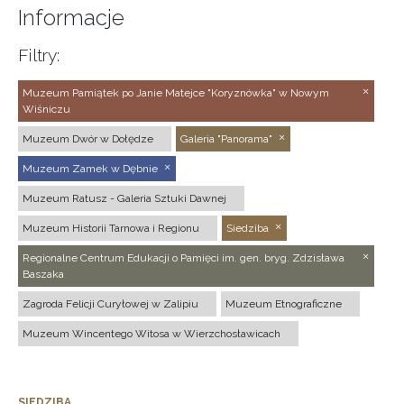
Informacje
Filtry:
Muzeum Pamiątek po Janie Matejce "Koryznówka" w Nowym
Wiśniczu
Muzeum Dwór w Dołędze
Galeria "Panorama"
Muzeum Zamek w Dębnie
Muzeum Ratusz - Galeria Sztuki Dawnej
Muzeum Historii Tarnowa i Regionu
Siedziba
Regionalne Centrum Edukacji o Pamięci im. gen. bryg. Zdzisława
Baszaka
Zagroda Felicji Curyłowej w Zalipiu
Muzeum Etnograficzne
Muzeum Wincentego Witosa w Wierzchosławicach
SIEDZIBA