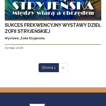
SUKCES FREKWENCYJNY WYSTAWY DZIEŁ
ZOFII STRYJEŃSKIEJ
Wystawa „Zofia Stryjeńska.
23 maja, 2026
Stronicowanie
Następna strona
Strona 1
››