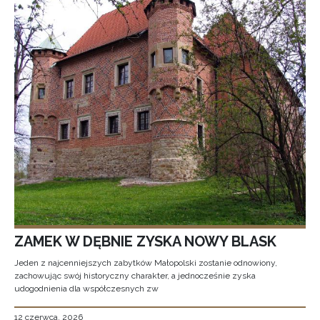
ZAMEK W DĘBNIE ZYSKA NOWY BLASK
Jeden z najcenniejszych zabytków Małopolski zostanie odnowiony,
zachowując swój historyczny charakter, a jednocześnie zyska
udogodnienia dla współczesnych zw
12 czerwca, 2026