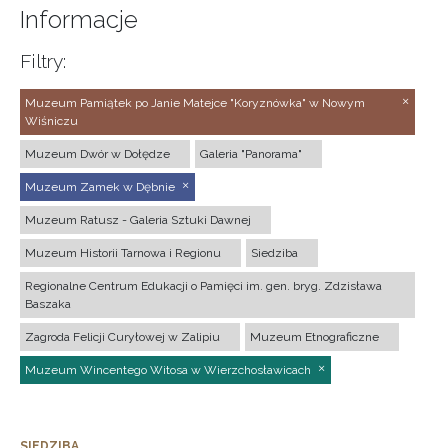
Informacje
Filtry:
Muzeum Pamiątek po Janie Matejce "Koryznówka" w Nowym
Wiśniczu
Muzeum Dwór w Dołędze
Galeria "Panorama"
Muzeum Zamek w Dębnie
Muzeum Ratusz - Galeria Sztuki Dawnej
Muzeum Historii Tarnowa i Regionu
Siedziba
Regionalne Centrum Edukacji o Pamięci im. gen. bryg. Zdzisława
Baszaka
Zagroda Felicji Curyłowej w Zalipiu
Muzeum Etnograficzne
Muzeum Wincentego Witosa w Wierzchosławicach
SIEDZIBA