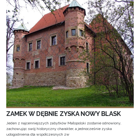
ZAMEK W DĘBNIE ZYSKA NOWY BLASK
Jeden z najcenniejszych zabytków Małopolski zostanie odnowiony,
zachowując swój historyczny charakter, a jednocześnie zyska
udogodnienia dla współczesnych zw