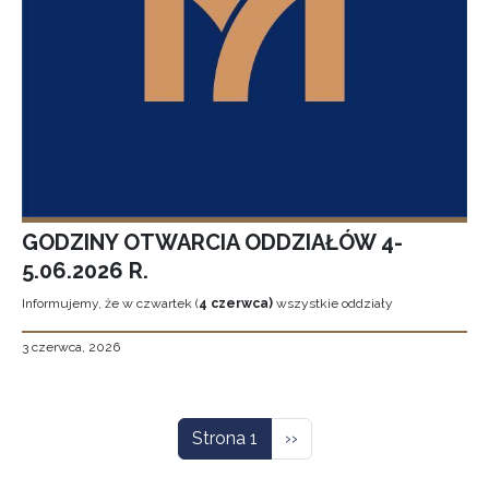
GODZINY OTWARCIA ODDZIAŁÓW 4-
5.06.2026 R.
Informujemy, że w czwartek (
4 czerwca)
wszystkie oddziały
3 czerwca, 2026
Stronicowanie
Następna strona
Strona 1
››