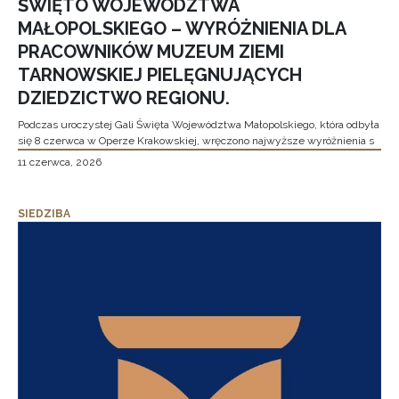
ŚWIĘTO WOJEWÓDZTWA
MAŁOPOLSKIEGO – WYRÓŻNIENIA DLA
PRACOWNIKÓW MUZEUM ZIEMI
TARNOWSKIEJ PIELĘGNUJĄCYCH
DZIEDZICTWO REGIONU.
Podczas uroczystej Gali Święta Województwa Małopolskiego, która odbyła
się 8 czerwca w Operze Krakowskiej, wręczono najwyższe wyróżnienia s
11 czerwca, 2026
SIEDZIBA