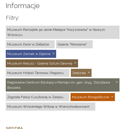
Informacje
Filtry:
Muzeum Pamiątek po Janie Matejce "Koryznówka" w Nowym
Wiśniczu
Muzeum Dwór w Dołędze
Galeria "Panorama"
Muzeum Zamek w Dębnie
Muzeum Ratusz - Galeria Sztuki Dawnej
Muzeum Historii Tarnowa i Regionu
Siedziba
Regionalne Centrum Edukacji o Pamięci im. gen. bryg. Zdzisława
Baszaka
Zagroda Felicji Curyłowej w Zalipiu
Muzeum Etnograficzne
Muzeum Wincentego Witosa w Wierzchosławicach
SIEDZIBA