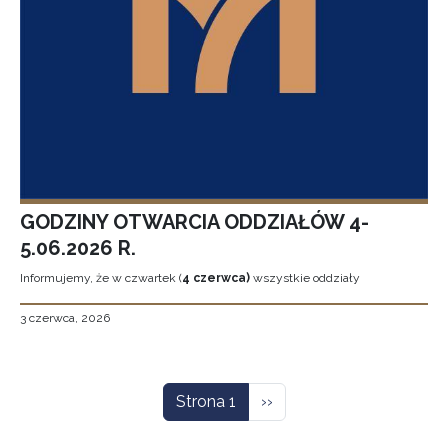
GODZINY OTWARCIA ODDZIAŁÓW 4-
5.06.2026 R.
Informujemy, że w czwartek (
4 czerwca)
wszystkie oddziały
3 czerwca, 2026
Stronicowanie
Następna strona
Strona 1
››