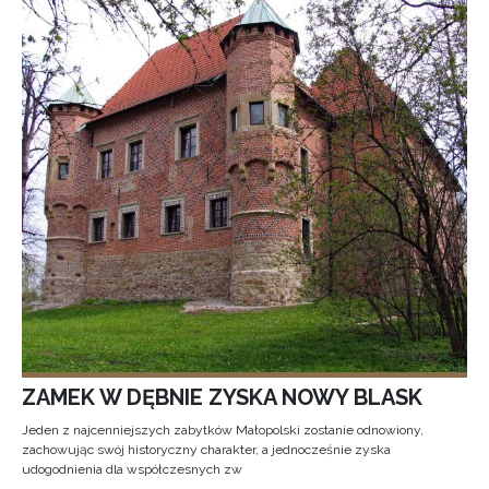
ZAMEK W DĘBNIE ZYSKA NOWY BLASK
Jeden z najcenniejszych zabytków Małopolski zostanie odnowiony,
zachowując swój historyczny charakter, a jednocześnie zyska
udogodnienia dla współczesnych zw