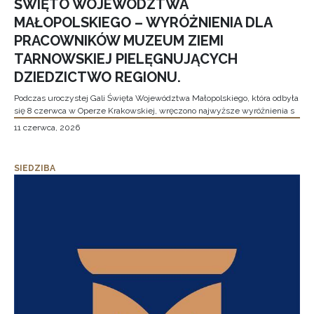
ŚWIĘTO WOJEWÓDZTWA
MAŁOPOLSKIEGO – WYRÓŻNIENIA DLA
PRACOWNIKÓW MUZEUM ZIEMI
TARNOWSKIEJ PIELĘGNUJĄCYCH
DZIEDZICTWO REGIONU.
Podczas uroczystej Gali Święta Województwa Małopolskiego, która odbyła
się 8 czerwca w Operze Krakowskiej, wręczono najwyższe wyróżnienia s
11 czerwca, 2026
SIEDZIBA