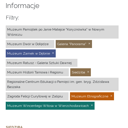
Informacje
Filtry:
Muzeum Pamiątek po Janie Matejce "Koryznówka" w Nowym
Wiśniczu
Muzeum Dwór w Dołędze
Galeria "Panorama"
Muzeum Zamek w Dębnie
Muzeum Ratusz - Galeria Sztuki Dawnej
Muzeum Historii Tarnowa i Regionu
Siedziba
Regionalne Centrum Edukacji o Pamięci im. gen. bryg. Zdzisława
Baszaka
Zagroda Felicji Curyłowej w Zalipiu
Muzeum Etnograficzne
Muzeum Wincentego Witosa w Wierzchosławicach
SIEDZIBA