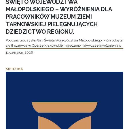
ŚWIĘTO WOJEWÓDZTWA
MAŁOPOLSKIEGO – WYRÓŻNIENIA DLA
PRACOWNIKÓW MUZEUM ZIEMI
TARNOWSKIEJ PIELĘGNUJĄCYCH
DZIEDZICTWO REGIONU.
Podczas uroczystej Gali Święta Województwa Małopolskiego, która odbyła
się 8 czerwca w Operze Krakowskiej, wręczono najwyższe wyróżnienia s
11 czerwca, 2026
SIEDZIBA