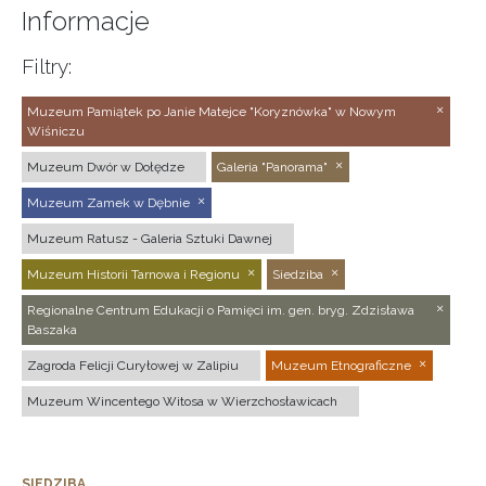
Informacje
Filtry:
Muzeum Pamiątek po Janie Matejce "Koryznówka" w Nowym
Wiśniczu
Muzeum Dwór w Dołędze
Galeria "Panorama"
Muzeum Zamek w Dębnie
Muzeum Ratusz - Galeria Sztuki Dawnej
Muzeum Historii Tarnowa i Regionu
Siedziba
Regionalne Centrum Edukacji o Pamięci im. gen. bryg. Zdzisława
Baszaka
Zagroda Felicji Curyłowej w Zalipiu
Muzeum Etnograficzne
Muzeum Wincentego Witosa w Wierzchosławicach
SIEDZIBA