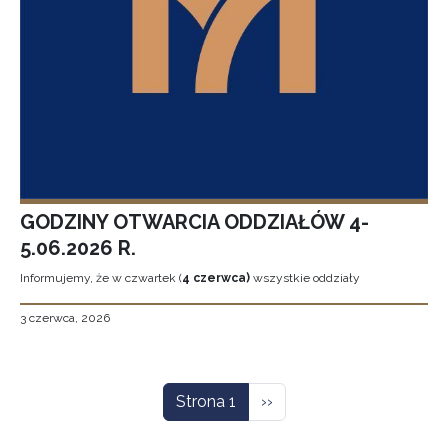
GODZINY OTWARCIA ODDZIAŁÓW 4-
5.06.2026 R.
Informujemy, że w czwartek (
4 czerwca)
wszystkie oddziały
3 czerwca, 2026
Stronicowanie
Następna strona
Strona 1
››