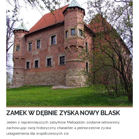
ZAMEK W DĘBNIE ZYSKA NOWY BLASK
Jeden z najcenniejszych zabytków Małopolski zostanie odnowiony,
zachowując swój historyczny charakter, a jednocześnie zyska
udogodnienia dla współczesnych zw