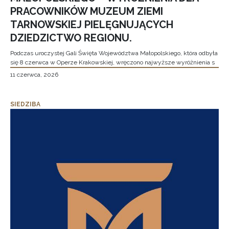
PRACOWNIKÓW MUZEUM ZIEMI
TARNOWSKIEJ PIELĘGNUJĄCYCH
DZIEDZICTWO REGIONU.
Podczas uroczystej Gali Święta Województwa Małopolskiego, która odbyła
się 8 czerwca w Operze Krakowskiej, wręczono najwyższe wyróżnienia s
11 czerwca, 2026
SIEDZIBA