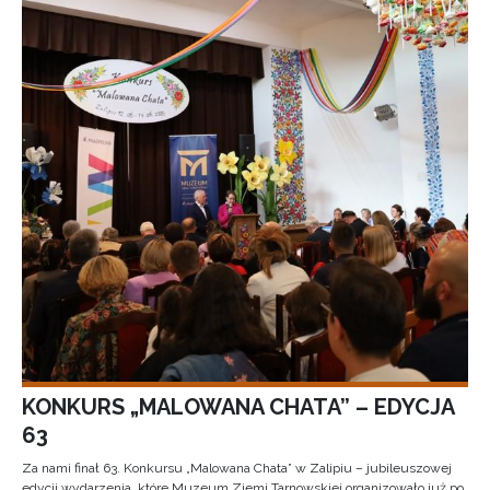
KONKURS „MALOWANA CHATA” – EDYCJA
63
Za nami finał 63. Konkursu „Malowana Chata” w Zalipiu – jubileuszowej
edycji wydarzenia, które Muzeum Ziemi Tarnowskiej organizowało już po