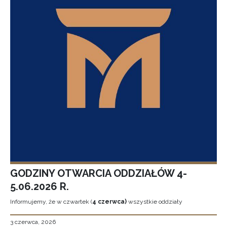
GODZINY OTWARCIA ODDZIAŁÓW 4-
5.06.2026 R.
Informujemy, że w czwartek (
4 czerwca)
wszystkie oddziały
3 czerwca, 2026