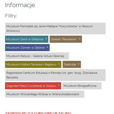
Informacje
Filtry:
Muzeum Pamiątek po Janie Matejce "Koryznówka" w Nowym
Wiśniczu
Muzeum Dwór w Dołędze
Galeria "Panorama"
Muzeum Zamek w Dębnie
Muzeum Ratusz - Galeria Sztuki Dawnej
Muzeum Historii Tarnowa i Regionu
Siedziba
Regionalne Centrum Edukacji o Pamięci im. gen. bryg. Zdzisława
Baszaka
Zagroda Felicji Curyłowej w Zalipiu
Muzeum Etnograficzne
Muzeum Wincentego Witosa w Wierzchosławicach
ZAGRODA FELICJI CURYŁOWEJ W ZALIPIU