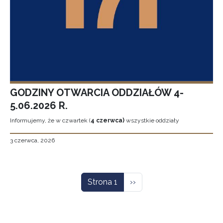
GODZINY OTWARCIA ODDZIAŁÓW 4-
5.06.2026 R.
Informujemy, że w czwartek (
4 czerwca)
wszystkie oddziały
3 czerwca, 2026
Stronicowanie
Następna strona
Strona 1
››