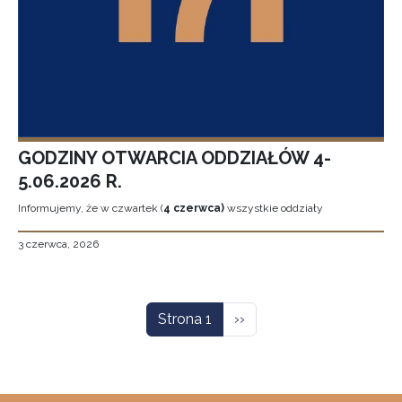
GODZINY OTWARCIA ODDZIAŁÓW 4-
5.06.2026 R.
Informujemy, że w czwartek (
4 czerwca)
wszystkie oddziały
3 czerwca, 2026
Stronicowanie
Następna strona
Strona 1
››