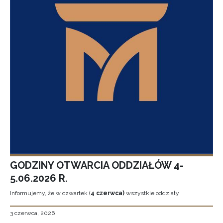
GODZINY OTWARCIA ODDZIAŁÓW 4-
5.06.2026 R.
Informujemy, że w czwartek (
4 czerwca)
wszystkie oddziały
3 czerwca, 2026