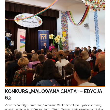
KONKURS „MALOWANA CHATA” – EDYCJA
63
Za nami finał 63. Konkursu „Malowana Chata” w Zalipiu – jubileuszowej
edycji wydarzenia, które Muzeum Ziemi Tarnowskiej organizowało już po