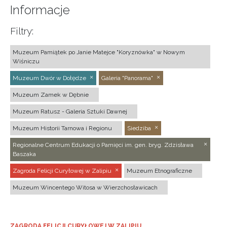
Informacje
Filtry:
Muzeum Pamiątek po Janie Matejce "Koryznówka" w Nowym
Wiśniczu
Muzeum Dwór w Dołędze
Galeria "Panorama"
Muzeum Zamek w Dębnie
Muzeum Ratusz - Galeria Sztuki Dawnej
Muzeum Historii Tarnowa i Regionu
Siedziba
Regionalne Centrum Edukacji o Pamięci im. gen. bryg. Zdzisława
Baszaka
Zagroda Felicji Curyłowej w Zalipiu
Muzeum Etnograficzne
Muzeum Wincentego Witosa w Wierzchosławicach
ZAGRODA FELICJI CURYŁOWEJ W ZALIPIU