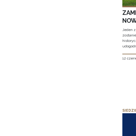
ZAM
NOW
Jeden z
zostani
historyc
udogodn
12 czer
SIEDZI