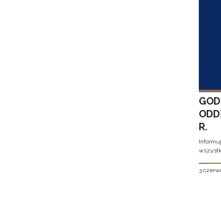
GOD
ODD
R.
Informu
wszystk
3 czerw
Stron