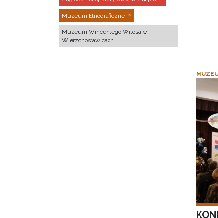
Muzeum Etnograficzne
Muzeum Wincentego Witosa w
Wierzchosławicach
MUZEU
KON