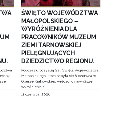
TWA
ŚWIĘTO WOJEWÓDZTWA
MAŁOPOLSKIEGO –
WYRÓŻNIENIA DLA
EUM
PRACOWNIKÓW MUZEUM
ZIEMI TARNOWSKIEJ
PIELĘGNUJĄCYCH
NU.
DZIEDZICTWO REGIONU.
wództwa
Podczas uroczystej Gali Święta Województwa
rwca w
Małopolskiego, która odbyła się 8 czerwca w
ższe
Operze Krakowskiej, wręczono najwyższe
wyróżnienia s
11 czerwca, 2026