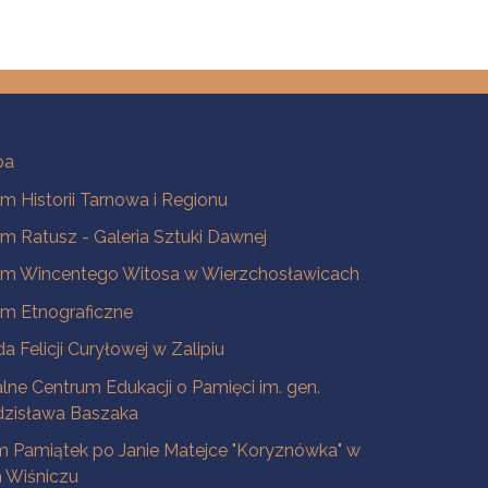
ba
 Historii Tarnowa i Regionu
 Ratusz - Galeria Sztuki Dawnej
m Wincentego Witosa w Wierzchosławicach
m Etnograficzne
a Felicji Curyłowej w Zalipiu
lne Centrum Edukacji o Pamięci im. gen.
dzisława Baszaka
 Pamiątek po Janie Matejce "Koryznówka" w
Wiśniczu