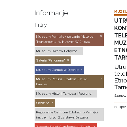
Informacje
MUZEU
UTR
Filtry:
KON
TEL
Muzeum Pamiątek po Janie Matejce
MUZ
"Koryznówka" w Nowym Wiśniczu
ETN
Muzeum Dwór w Dołędze
TAR
Galeria "Panorama"
Utru
Muzeum Zamek w Dębnie
tele
Etno
Muzeum Ratusz - Galeria Sztuki
Dawnej
Tarn
Muzeum Historii Tarnowa i Regionu
Szanown
Siedziba
20 lipca
Regionalne Centrum Edukacji o Pamięci
im. gen. bryg. Zdzisława Baszaka
Zagroda Felicji Curyłowej w Zalipiu