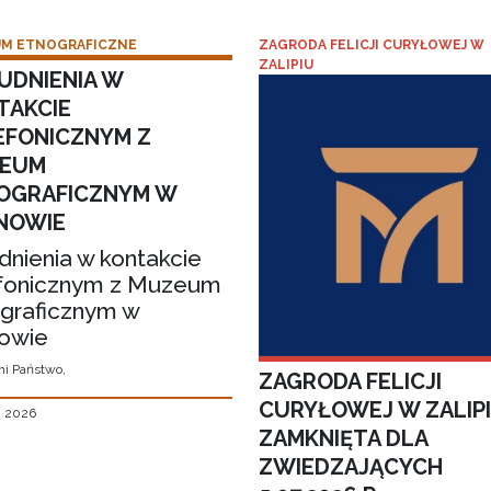
M ETNOGRAFICZNE
ZAGRODA FELICJI CURYŁOWEJ W
ZALIPIU
UDNIENIA W
TAKCIE
EFONICZNYM Z
EUM
OGRAFICZNYM W
NOWIE
dnienia w kontakcie
fonicznym z Muzeum
graficznym w
owie
i Państwo,
ZAGRODA FELICJI
CURYŁOWEJ W ZALIP
, 2026
ZAMKNIĘTA DLA
ZWIEDZAJĄCYCH