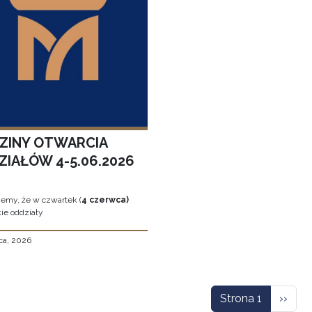
ZINY OTWARCIA
ZIAŁÓW 4-5.06.2026
jemy, że w czwartek (
4 czerwca)
ie oddziały
ca, 2026
icowanie
Nastę
Strona 1
››