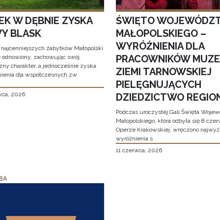
EK W DĘBNIE ZYSKA
ŚWIĘTO WOJEWÓDZ
Y BLASK
MAŁOPOLSKIEGO –
WYRÓŻNIENIA DLA
 najcenniejszych zabytków Małopolski
PRACOWNIKÓW MUZ
e odnowiony, zachowując swój
zny charakter, a jednocześnie zyska
ZIEMI TARNOWSKIEJ
ienia dla współczesnych zw
PIELĘGNUJĄCYCH
wca, 2026
DZIEDZICTWO REGIO
Podczas uroczystej Gali Święta Woje
Małopolskiego, która odbyła się 8 cze
Operze Krakowskiej, wręczono najwy
wyróżnienia s
11 czerwca, 2026
BA