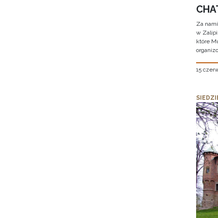
CHAT
Za nami
w Zalip
które M
organizo
15 czer
SIEDZI