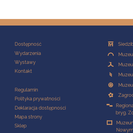
Na skróty
Oddziały
Dostępność
Siedzi
Wydarzenia
Muzeum
Wystawy
Muzeum
Kontakt
Muzeu
Muzeu
Na skróty
Regulamin
Zagrod
Polityka prywatności
Regiona
Deklaracja dostępności
bryg. Z
Mapa strony
Muzeum
Sklep
Nowym 