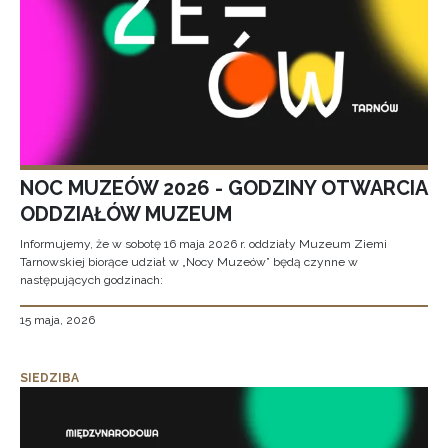
NOC MUZEÓW 2026 - GODZINY OTWARCIA
ODDZIAŁÓW MUZEUM
Informujemy, że w sobotę 16 maja 2026 r. oddziały Muzeum Ziemi
Tarnowskiej biorące udział w „Nocy Muzeów” będą czynne w
następujących godzinach:
15 maja, 2026
SIEDZIBA