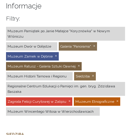
Informacje
Filtry:
Muzeum Pamiątek po Janie Matejce "Koryznówka" w Nowym
Wiśniczu
Muzeum Dwór w Dołędze
Galeria "Panorama"
Muzeum Zamek w Dębnie
Muzeum Ratusz - Galeria Sztuki Dawnej
Muzeum Historii Tarnowa i Regionu
Siedziba
Regionalne Centrum Edukacji o Pamięci im. gen. bryg. Zdzisława
Baszaka
Zagroda Felicji Curyłowej w Zalipiu
Muzeum Etnograficzne
Muzeum Wincentego Witosa w Wierzchosławicach
SIEDZIBA