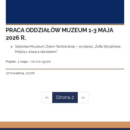
PRACA ODDZIAŁÓW MUZEUM 1-3 MAJA
2026 R.
Siedziba Muzeum Ziemi Tarnowskiej – wystawa „Zofia Stryjeńska.
Między wiarą a obrzędem”
Piątek, 1 maja – 10:00-15:00
27 kwietnia, 2026
Stronicowanie
Poprzednia strona
Następna strona
‹‹
Strona 2
››