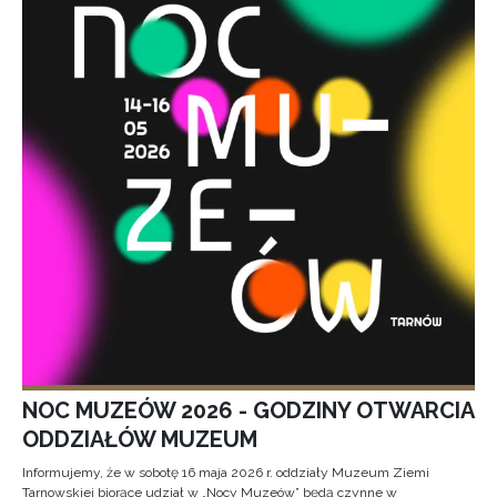
NOC MUZEÓW 2026 - GODZINY OTWARCIA
ODDZIAŁÓW MUZEUM
Informujemy, że w sobotę 16 maja 2026 r. oddziały Muzeum Ziemi
Tarnowskiej biorące udział w „Nocy Muzeów” będą czynne w