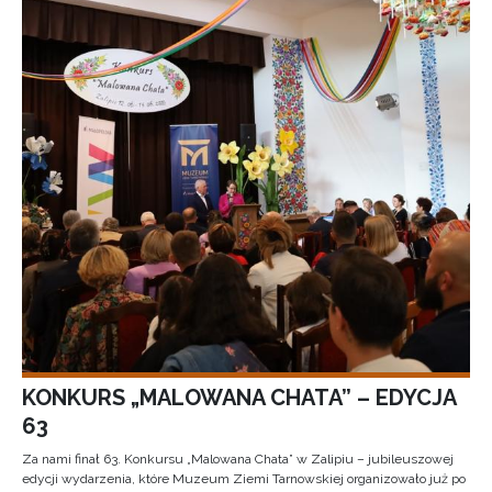
KONKURS „MALOWANA CHATA” – EDYCJA
63
Za nami finał 63. Konkursu „Malowana Chata” w Zalipiu – jubileuszowej
edycji wydarzenia, które Muzeum Ziemi Tarnowskiej organizowało już po