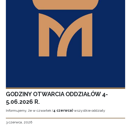
GODZINY OTWARCIA ODDZIAŁÓW 4-
5.06.2026 R.
Informujemy, że w czwartek (
4 czerwca)
wszystkie oddziały
3 czerwca, 2026