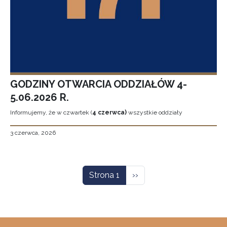
GODZINY OTWARCIA ODDZIAŁÓW 4-
5.06.2026 R.
Informujemy, że w czwartek (
4 czerwca)
wszystkie oddziały
3 czerwca, 2026
Stronicowanie
Następna strona
Strona 1
››