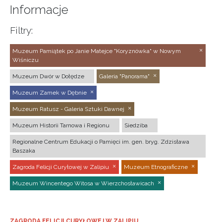
Informacje
Filtry:
Muzeum Pamiątek po Janie Matejce "Koryznówka" w Nowym
Wiśniczu
Muzeum Dwór w Dołędze
Galeria "Panorama"
Muzeum Zamek w Dębnie
Muzeum Ratusz - Galeria Sztuki Dawnej
Muzeum Historii Tarnowa i Regionu
Siedziba
Regionalne Centrum Edukacji o Pamięci im. gen. bryg. Zdzisława
Baszaka
Zagroda Felicji Curyłowej w Zalipiu
Muzeum Etnograficzne
Muzeum Wincentego Witosa w Wierzchosławicach
ZAGRODA FELICJI CURYŁOWEJ W ZALIPIU