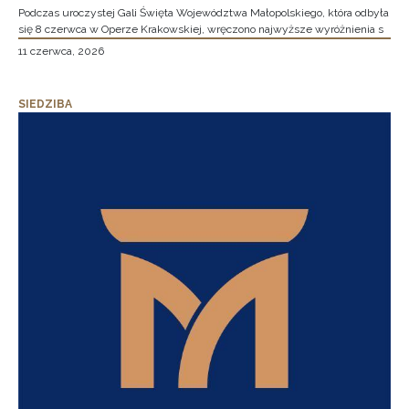
Podczas uroczystej Gali Święta Województwa Małopolskiego, która odbyła
się 8 czerwca w Operze Krakowskiej, wręczono najwyższe wyróżnienia s
11 czerwca, 2026
SIEDZIBA