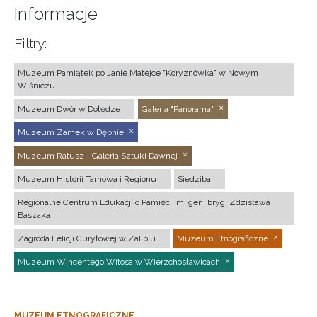
Informacje
Filtry:
Muzeum Pamiątek po Janie Matejce "Koryznówka" w Nowym
Wiśniczu
Muzeum Dwór w Dołędze
Galeria "Panorama"
Muzeum Zamek w Dębnie
Muzeum Ratusz - Galeria Sztuki Dawnej
Muzeum Historii Tarnowa i Regionu
Siedziba
Regionalne Centrum Edukacji o Pamięci im. gen. bryg. Zdzisława
Baszaka
Zagroda Felicji Curyłowej w Zalipiu
Muzeum Etnograficzne
Muzeum Wincentego Witosa w Wierzchosławicach
MUZEUM ETNOGRAFICZNE