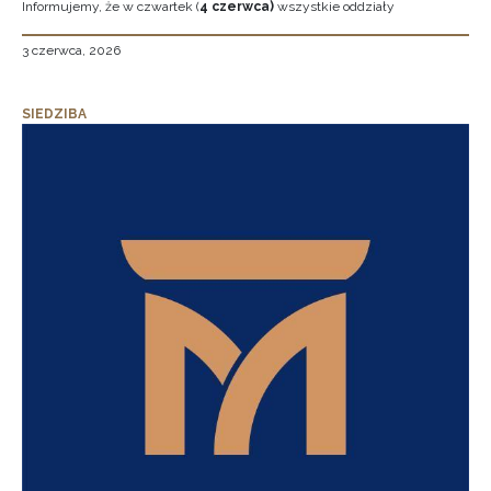
Informujemy, że w czwartek (
4 czerwca)
wszystkie oddziały
3 czerwca, 2026
SIEDZIBA