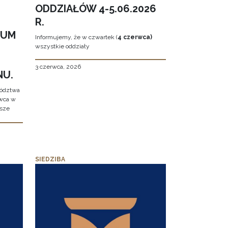
ODDZIAŁÓW 4-5.06.2026
R.
EUM
Informujemy, że w czwartek (
4 czerwca)
wszystkie oddziały
3 czerwca, 2026
NU.
wództwa
rwca w
ższe
SIEDZIBA