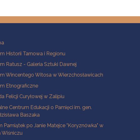
ba
 Historii Tarnowa i Regionu
 Ratusz - Galeria Sztuki Dawnej
m Wincentego Witosa w Wierzchosławicach
m Etnograficzne
a Felicji Curyłowej w Zalipiu
lne Centrum Edukacji o Pamięci im. gen.
dzisława Baszaka
 Pamiątek po Janie Matejce "Koryznówka" w
Wiśniczu