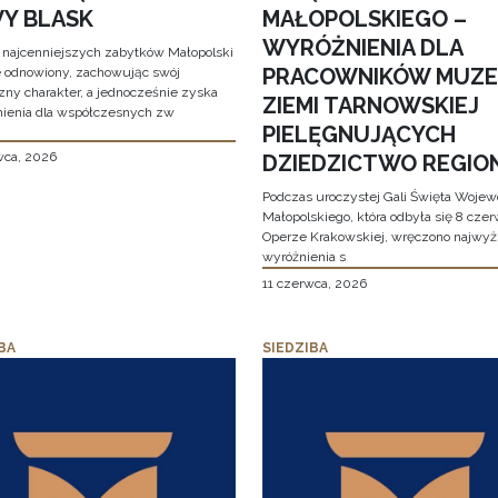
Y BLASK
MAŁOPOLSKIEGO –
WYRÓŻNIENIA DLA
 najcenniejszych zabytków Małopolski
PRACOWNIKÓW MUZ
e odnowiony, zachowując swój
zny charakter, a jednocześnie zyska
ZIEMI TARNOWSKIEJ
ienia dla współczesnych zw
PIELĘGNUJĄCYCH
wca, 2026
DZIEDZICTWO REGIO
Podczas uroczystej Gali Święta Woje
Małopolskiego, która odbyła się 8 cze
Operze Krakowskiej, wręczono najwy
wyróżnienia s
11 czerwca, 2026
BA
SIEDZIBA