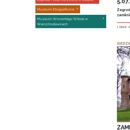
5.07
Muzeum Etnograficzne
Zagroda
zamknię
Muzeum Wincentego Witosa w
Wierzchosławicach
1 lipca,
SIEDZI
ZAM