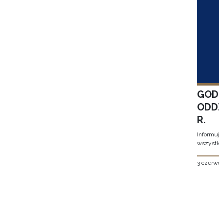
GOD
ODD
R.
Informu
wszystk
3 czerw
Stron