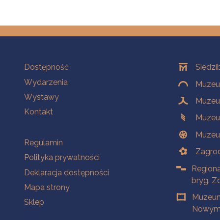
Na skróty
Oddziały
Dostępność
Siedzi
Wydarzenia
Muzeum
Wystawy
Muzeum
Kontakt
Muzeu
Muzeu
Na skróty
Regulamin
Zagrod
Polityka prywatności
Regiona
Deklaracja dostępności
bryg. Z
Mapa strony
Muzeum
Sklep
Nowym 