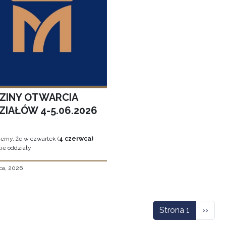
ZINY OTWARCIA
ZIAŁÓW 4-5.06.2026
jemy, że w czwartek (
4 czerwca)
ie oddziały
ca, 2026
icowanie
Nastę
Strona 1
››