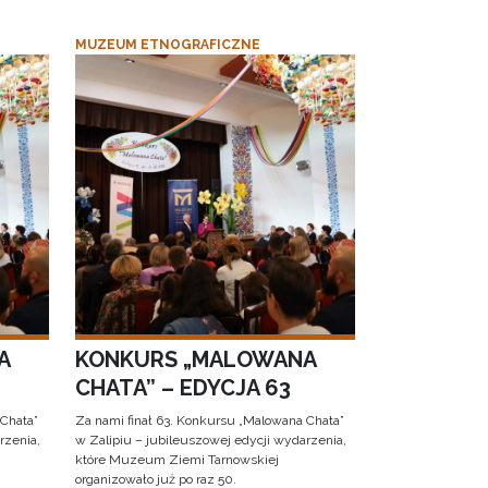
MUZEUM ETNOGRAFICZNE
A
KONKURS „MALOWANA
CHATA” – EDYCJA 63
 Chata”
Za nami finał 63. Konkursu „Malowana Chata”
rzenia,
w Zalipiu – jubileuszowej edycji wydarzenia,
które Muzeum Ziemi Tarnowskiej
organizowało już po raz 50.