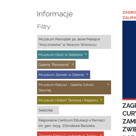
Informacje
ZAGRO
ZALIPI
Filtry:
Muzeum Pamiątek po Janie Matejce
"Koryznówka" w Nowym Wiśniczu
Muzeum Dwór w Dołędze
Galeria "Panorama"
Muzeum Zamek w Dębnie
Muzeum Ratusz - Galeria Sztuki
Dawnej
Muzeum Historii Tarnowa i Regionu
ZAGR
Siedziba
CUR
ZAM
Regionalne Centrum Edukacji o Pamięci
im. gen. bryg. Zdzisława Baszaka
ZWI
Zagroda Felicji Curyłowej w Zalipiu