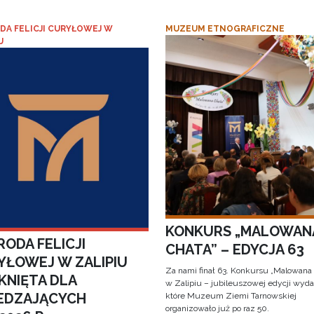
DA FELICJI CURYŁOWEJ W
MUZEUM ETNOGRAFICZNE
U
KONKURS „MALOWAN
ODA FELICJI
CHATA” – EDYCJA 63
YŁOWEJ W ZALIPIU
Za nami finał 63. Konkursu „Malowana
KNIĘTA DLA
w Zalipiu – jubileuszowej edycji wyda
EDZAJĄCYCH
które Muzeum Ziemi Tarnowskiej
organizowało już po raz 50.