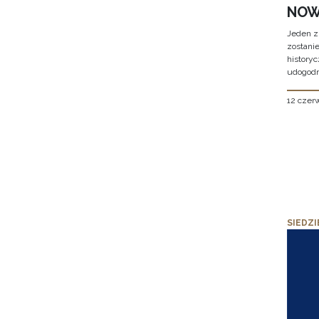
NOW
Jeden z
zostani
historyc
udogodn
12 czer
SIEDZI