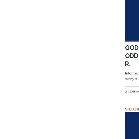
GOD
ODD
R.
Informu
wszystk
3 czerw
SIEDZI