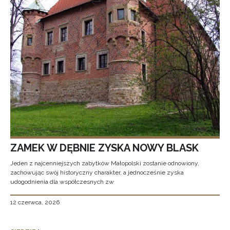
ZAMEK W DĘBNIE ZYSKA NOWY BLASK
Jeden z najcenniejszych zabytków Małopolski zostanie odnowiony,
zachowując swój historyczny charakter, a jednocześnie zyska
udogodnienia dla współczesnych zw
12 czerwca, 2026