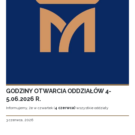
GODZINY OTWARCIA ODDZIAŁÓW 4-
5.06.2026 R.
Informujemy, że w czwartek (
4 czerwca)
wszystkie oddziały
3 czerwca, 2026