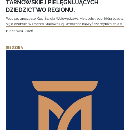
TARNOWSKIEJ PIELĘGNUJĄCYCH
DZIEDZICTWO REGIONU.
Podczas uroczystej Gali Święta Województwa Małopolskiego, która odbyła
się 8 czerwca w Operze Krakowskiej, wręczono najwyższe wyróżnienia s
11 czerwca, 2026
SIEDZIBA