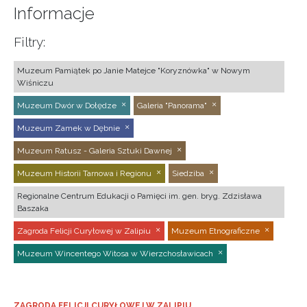
Informacje
Filtry:
Muzeum Pamiątek po Janie Matejce "Koryznówka" w Nowym
Wiśniczu
Muzeum Dwór w Dołędze
Galeria "Panorama"
Muzeum Zamek w Dębnie
Muzeum Ratusz - Galeria Sztuki Dawnej
Muzeum Historii Tarnowa i Regionu
Siedziba
Regionalne Centrum Edukacji o Pamięci im. gen. bryg. Zdzisława
Baszaka
Zagroda Felicji Curyłowej w Zalipiu
Muzeum Etnograficzne
Muzeum Wincentego Witosa w Wierzchosławicach
ZAGRODA FELICJI CURYŁOWEJ W ZALIPIU