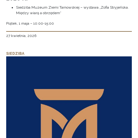
Siedziba Muzeum Ziemi Tarnowskiej – wystawa „Zofia Stryjeńska.
Między wiarą a obrzędem”
Piątek, 1 maja – 10:00-15:00
27 kwietnia, 2026
SIEDZIBA