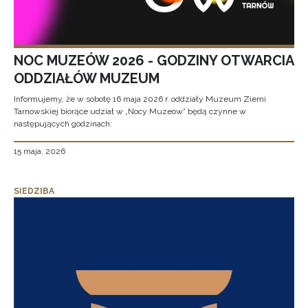
NOC MUZEÓW 2026 - GODZINY OTWARCIA
ODDZIAŁÓW MUZEUM
Informujemy, że w sobotę 16 maja 2026 r. oddziały Muzeum Ziemi
Tarnowskiej biorące udział w „Nocy Muzeów” będą czynne w
następujących godzinach:
15 maja, 2026
SIEDZIBA