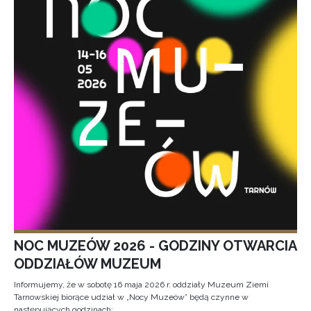
NOC MUZEÓW 2026 - GODZINY OTWARCIA
ODDZIAŁÓW MUZEUM
Informujemy, że w sobotę 16 maja 2026 r. oddziały Muzeum Ziemi
Tarnowskiej biorące udział w „Nocy Muzeów” będą czynne w
następujących godzinach: