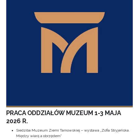
PRACA ODDZIAŁÓW MUZEUM 1-3 MAJA
2026 R.
Siedziba Muzeum Ziemi Tarnowskiej – wystawa „Zofia Stryjeńska.
Między wiarą a obrzędem”