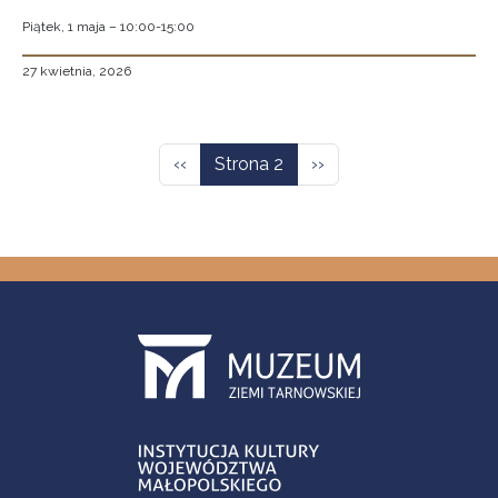
Piątek, 1 maja – 10:00-15:00
27 kwietnia, 2026
Stronicowanie
Poprzednia strona
Następna strona
‹‹
Strona 2
››