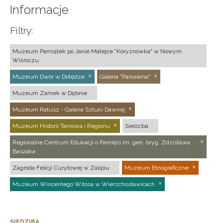
Informacje
Filtry:
Muzeum Pamiątek po Janie Matejce "Koryznówka" w Nowym
Wiśniczu
Muzeum Dwór w Dołędze
Galeria "Panorama"
Muzeum Zamek w Dębnie
Muzeum Ratusz - Galeria Sztuki Dawnej
Muzeum Historii Tarnowa i Regionu
Siedziba
Regionalne Centrum Edukacji o Pamięci im. gen. bryg. Zdzisława
Baszaka
Zagroda Felicji Curyłowej w Zalipiu
Muzeum Etnograficzne
Muzeum Wincentego Witosa w Wierzchosławicach
SIEDZIBA