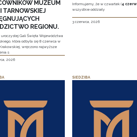
COWNIKÓW MUZEUM
Informujemy, że w czwartek (
4 czerw
MI TARNOWSKIEJ
wszystkie oddziały
LĘGNUJĄCYCH
3 czerwca, 2026
EDZICTWO REGIONU.
 uroczystej Gali Święta Województwa
skiego, która odbyła się 8 czerwca w
Krakowskiej, wręczono najwyższe
enia s
wca, 2026
BA
SIEDZIBA