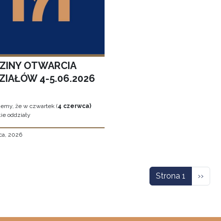
ZINY OTWARCIA
ZIAŁÓW 4-5.06.2026
jemy, że w czwartek (
4 czerwca)
ie oddziały
ca, 2026
icowanie
Nastę
Strona 1
››