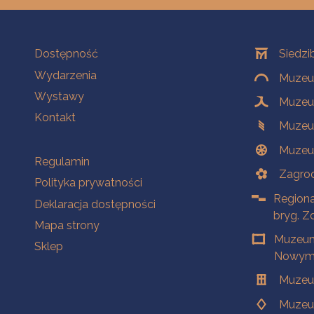
Na skróty
Oddziały
Dostępność
Siedzi
Wydarzenia
Muzeum
Wystawy
Muzeum
Kontakt
Muzeu
Muzeu
Na skróty
Regulamin
Zagrod
Polityka prywatności
Regiona
Deklaracja dostępności
bryg. Z
Mapa strony
Muzeum
Sklep
Nowym 
Muzeu
Muzeu