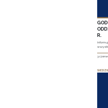
GOD
ODD
R.
Informu
wszystk
3 czerw
SIEDZI