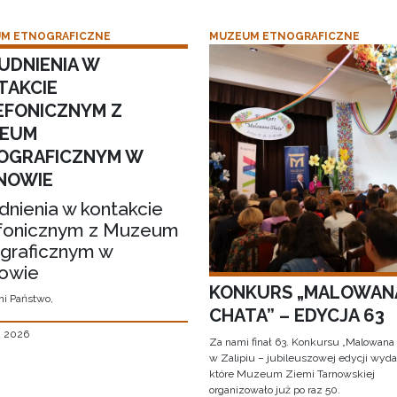
M ETNOGRAFICZNE
MUZEUM ETNOGRAFICZNE
UDNIENIA W
TAKCIE
EFONICZNYM Z
EUM
OGRAFICZNYM W
NOWIE
dnienia w kontakcie
fonicznym z Muzeum
graficznym w
owie
KONKURS „MALOWAN
i Państwo,
CHATA” – EDYCJA 63
, 2026
Za nami finał 63. Konkursu „Malowana
w Zalipiu – jubileuszowej edycji wyda
które Muzeum Ziemi Tarnowskiej
organizowało już po raz 50.