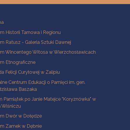
ba
 Historii Tarnowa i Regionu
 Ratusz - Galeria Sztuki Dawnej
m Wincentego Witosa w Wierzchosławicach
m Etnograficzne
a Felicji Curyłowej w Zalipiu
lne Centrum Edukacji o Pamięci im. gen.
dzisława Baszaka
 Pamiątek po Janie Matejce "Koryznówka" w
Wiśniczu
m Dwór w Dołędze
m Zamek w Dębnie