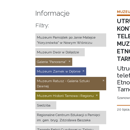
Informacje
MUZEU
UTR
Filtry:
KON
TEL
Muzeum Pamiątek po Janie Matejce
MUZ
"Koryznówka" w Nowym Wiśniczu
ETN
Muzeum Dwór w Dołędze
TAR
Galeria "Panorama"
Utru
Muzeum Zamek w Dębnie
tele
Etno
Muzeum Ratusz - Galeria Sztuki
Dawnej
Tarn
Muzeum Historii Tarnowa i Regionu
Szanown
Siedziba
20 lipca
Regionalne Centrum Edukacji o Pamięci
im. gen. bryg. Zdzisława Baszaka
Zagroda Felicji Curyłowej w Zalipiu