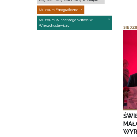
Muzeum Etnograficzne
Muzeum Wincentego Witosa w
Wierzchosławicach
SIEDZI
ŚWI
MAŁ
WYR