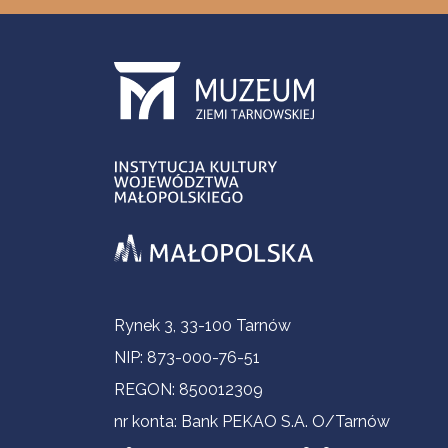
Informacje kontaktowe
Rynek 3, 33-100 Tarnów
NIP: 873-000-76-51
REGON: 850012309
nr konta: Bank PEKAO S.A. O/Tarnów