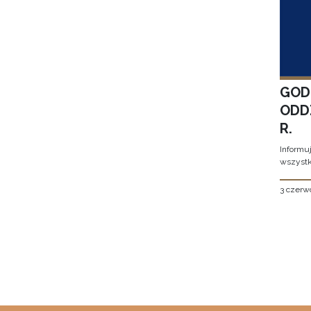
GOD
ODD
R.
Informu
wszystk
3 czerw
Stron