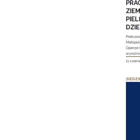
PRA
ZIE
PIE
DZI
Podczas
Małopol
Operze 
wyróżni
11 czer
SIEDZI