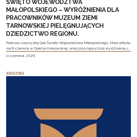
ŚWIĘTO WOJEWÓDZTWA
MAŁOPOLSKIEGO – WYRÓŻNIENIA DLA
PRACOWNIKÓW MUZEUM ZIEMI
TARNOWSKIEJ PIELĘGNUJĄCYCH
DZIEDZICTWO REGIONU.
Podczas uroczystej Gali Święta Województwa Małopolskiego, która odbyła
się 8 czerwca w Operze Krakowskiej, wręczono najwyższe wyróżnienia s
11 czerwca, 2026
SIEDZIBA