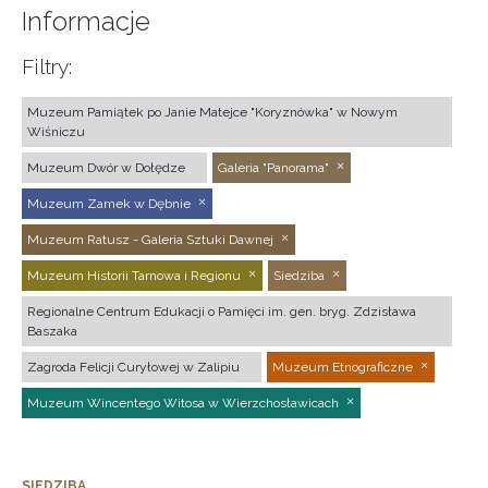
Informacje
Filtry:
Muzeum Pamiątek po Janie Matejce "Koryznówka" w Nowym
Wiśniczu
Muzeum Dwór w Dołędze
Galeria "Panorama"
Muzeum Zamek w Dębnie
Muzeum Ratusz - Galeria Sztuki Dawnej
Muzeum Historii Tarnowa i Regionu
Siedziba
Regionalne Centrum Edukacji o Pamięci im. gen. bryg. Zdzisława
Baszaka
Zagroda Felicji Curyłowej w Zalipiu
Muzeum Etnograficzne
Muzeum Wincentego Witosa w Wierzchosławicach
SIEDZIBA