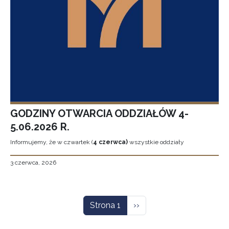
GODZINY OTWARCIA ODDZIAŁÓW 4-
5.06.2026 R.
Informujemy, że w czwartek (
4 czerwca)
wszystkie oddziały
3 czerwca, 2026
Stronicowanie
Następna strona
Strona 1
››