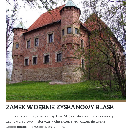
ZAMEK W DĘBNIE ZYSKA NOWY BLASK
Jeden z najcenniejszych zabytków Małopolski zostanie odnowiony,
zachowując swój historyczny charakter, a jednocześnie zyska
udogodnienia dla współczesnych zw