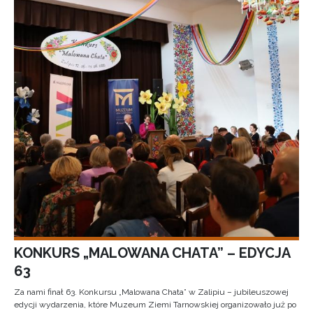
KONKURS „MALOWANA CHATA” – EDYCJA
63
Za nami finał 63. Konkursu „Malowana Chata” w Zalipiu – jubileuszowej
edycji wydarzenia, które Muzeum Ziemi Tarnowskiej organizowało już po