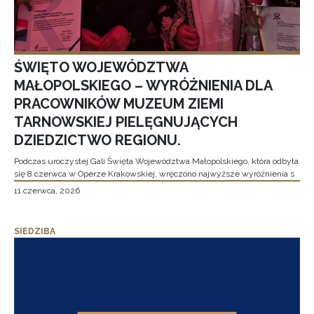
ŚWIĘTO WOJEWÓDZTWA
MAŁOPOLSKIEGO – WYRÓŻNIENIA DLA
PRACOWNIKÓW MUZEUM ZIEMI
TARNOWSKIEJ PIELĘGNUJĄCYCH
DZIEDZICTWO REGIONU.
Podczas uroczystej Gali Święta Województwa Małopolskiego, która odbyła
się 8 czerwca w Operze Krakowskiej, wręczono najwyższe wyróżnienia s
11 czerwca, 2026
SIEDZIBA