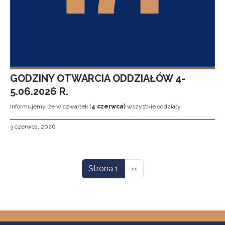
GODZINY OTWARCIA ODDZIAŁÓW 4-
5.06.2026 R.
Informujemy, że w czwartek (
4 czerwca)
wszystkie oddziały
3 czerwca, 2026
Stronicowanie
Następna strona
Strona 1
››