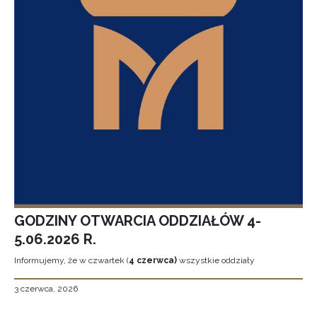
GODZINY OTWARCIA ODDZIAŁÓW 4-
5.06.2026 R.
Informujemy, że w czwartek (
4 czerwca)
wszystkie oddziały
3 czerwca, 2026