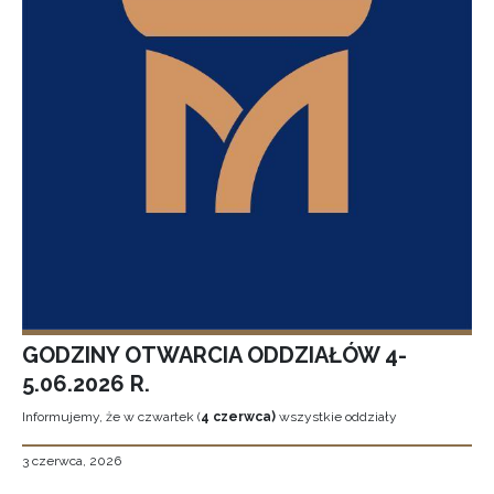
GODZINY OTWARCIA ODDZIAŁÓW 4-
5.06.2026 R.
Informujemy, że w czwartek (
4 czerwca)
wszystkie oddziały
3 czerwca, 2026