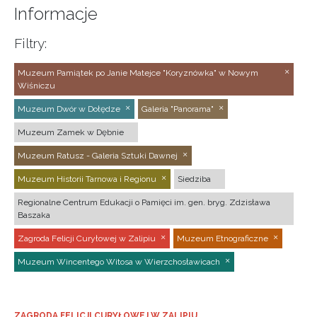
Informacje
Filtry:
Muzeum Pamiątek po Janie Matejce "Koryznówka" w Nowym
Wiśniczu
Muzeum Dwór w Dołędze
Galeria "Panorama"
Muzeum Zamek w Dębnie
Muzeum Ratusz - Galeria Sztuki Dawnej
Muzeum Historii Tarnowa i Regionu
Siedziba
Regionalne Centrum Edukacji o Pamięci im. gen. bryg. Zdzisława
Baszaka
Zagroda Felicji Curyłowej w Zalipiu
Muzeum Etnograficzne
Muzeum Wincentego Witosa w Wierzchosławicach
ZAGRODA FELICJI CURYŁOWEJ W ZALIPIU