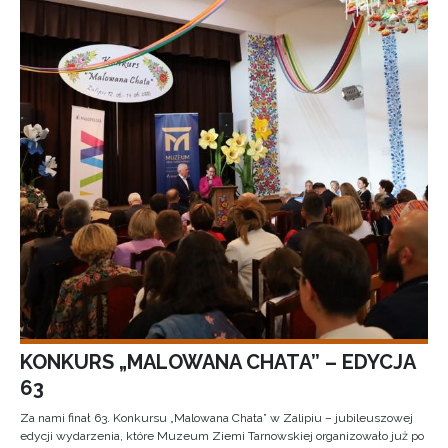
KONKURS „MALOWANA CHATA” – EDYCJA
63
Za nami finał 63. Konkursu „Malowana Chata” w Zalipiu – jubileuszowej
edycji wydarzenia, które Muzeum Ziemi Tarnowskiej organizowało już po