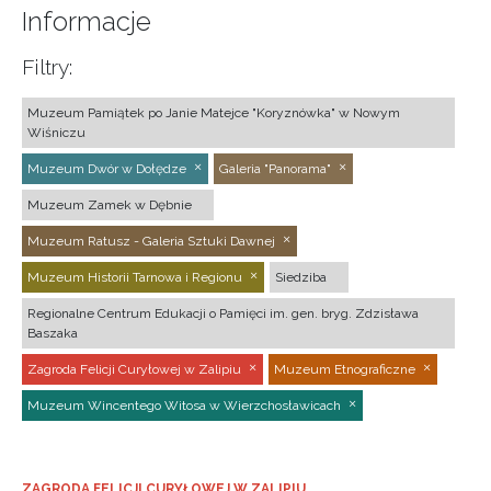
Informacje
Filtry:
Muzeum Pamiątek po Janie Matejce "Koryznówka" w Nowym
Wiśniczu
Muzeum Dwór w Dołędze
Galeria "Panorama"
Muzeum Zamek w Dębnie
Muzeum Ratusz - Galeria Sztuki Dawnej
Muzeum Historii Tarnowa i Regionu
Siedziba
Regionalne Centrum Edukacji o Pamięci im. gen. bryg. Zdzisława
Baszaka
Zagroda Felicji Curyłowej w Zalipiu
Muzeum Etnograficzne
Muzeum Wincentego Witosa w Wierzchosławicach
ZAGRODA FELICJI CURYŁOWEJ W ZALIPIU