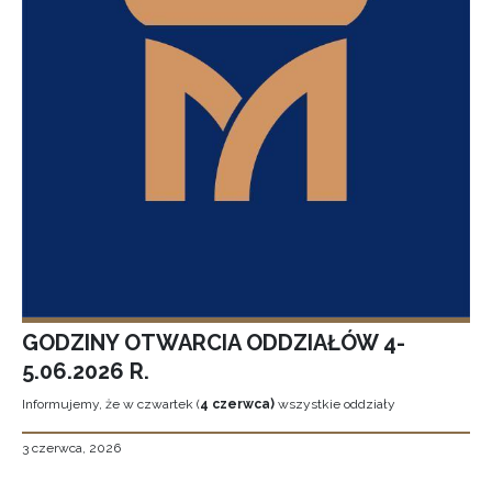
GODZINY OTWARCIA ODDZIAŁÓW 4-
5.06.2026 R.
Informujemy, że w czwartek (
4 czerwca)
wszystkie oddziały
3 czerwca, 2026