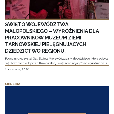
ŚWIĘTO WOJEWÓDZTWA
MAŁOPOLSKIEGO – WYRÓŻNIENIA DLA
PRACOWNIKÓW MUZEUM ZIEMI
TARNOWSKIEJ PIELĘGNUJĄCYCH
DZIEDZICTWO REGIONU.
Podczas uroczystej Gali Święta Województwa Małopolskiego, która odbyła
się 8 czerwca w Operze Krakowskiej, wręczono najwyższe wyróżnienia s
11 czerwca, 2026
SIEDZIBA