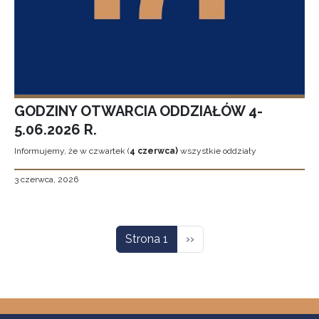
GODZINY OTWARCIA ODDZIAŁÓW 4-
5.06.2026 R.
Informujemy, że w czwartek (
4 czerwca)
wszystkie oddziały
3 czerwca, 2026
Stronicowanie
Następna strona
Strona 1
››