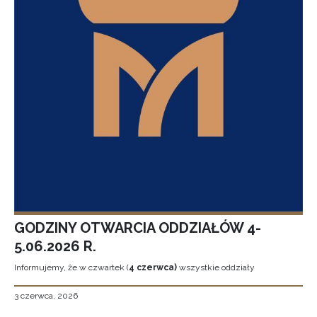
GODZINY OTWARCIA ODDZIAŁÓW 4-
5.06.2026 R.
Informujemy, że w czwartek (
4 czerwca)
wszystkie oddziały
3 czerwca, 2026