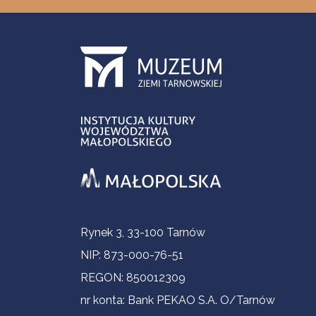
Informacje kontaktowe
Rynek 3, 33-100 Tarnów
NIP: 873-000-76-51
REGON: 850012309
nr konta: Bank PEKAO S.A. O/Tarnów