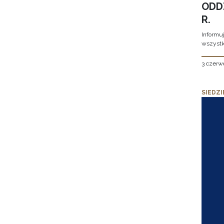
ODD
R.
Informu
wszystk
3 czerw
SIEDZI