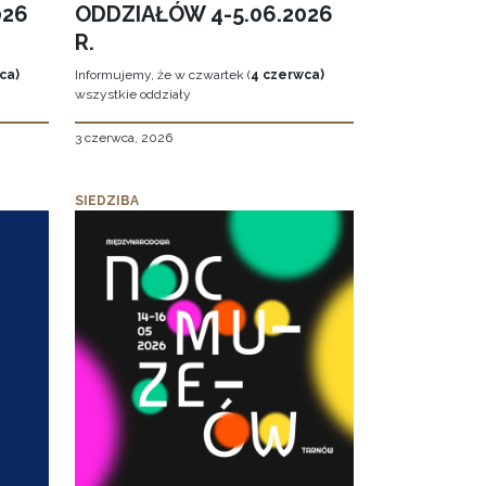
026
ODDZIAŁÓW 4-5.06.2026
R.
ca)
Informujemy, że w czwartek (
4 czerwca)
wszystkie oddziały
3 czerwca, 2026
SIEDZIBA