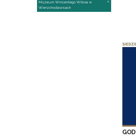
Muzeum Wincentego Witosa w
Wierzchosławicach
SIEDZI
GOD