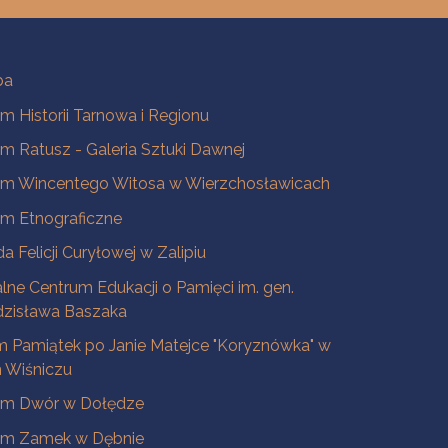
ba
 Historii Tarnowa i Regionu
 Ratusz - Galeria Sztuki Dawnej
m Wincentego Witosa w Wierzchosławicach
m Etnograficzne
a Felicji Curyłowej w Zalipiu
lne Centrum Edukacji o Pamięci im. gen.
dzisława Baszaka
 Pamiątek po Janie Matejce "Koryznówka" w
Wiśniczu
m Dwór w Dołędze
m Zamek w Dębnie