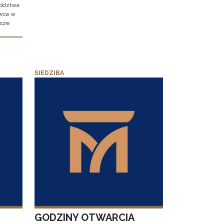
wództwa
rwca w
ższe
SIEDZIBA
GODZINY OTWARCIA