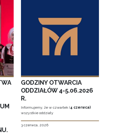
TWA
GODZINY OTWARCIA
ODDZIAŁÓW 4-5.06.2026
R.
EUM
Informujemy, że w czwartek (
4 czerwca)
wszystkie oddziały
3 czerwca, 2026
NU.