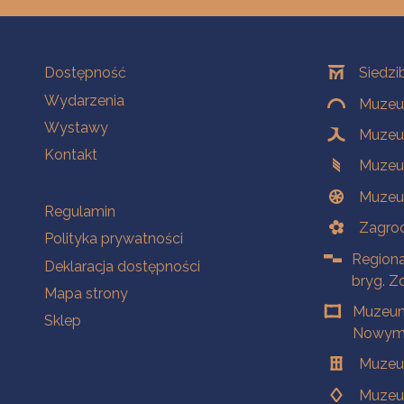
Na skróty
Oddziały
Dostępność
Siedzi
Wydarzenia
Muzeum
Wystawy
Muzeum
Kontakt
Muzeu
Muzeu
Na skróty
Regulamin
Zagrod
Polityka prywatności
Regiona
Deklaracja dostępności
bryg. Z
Mapa strony
Muzeum
Sklep
Nowym 
Muzeu
Muzeu