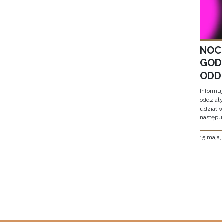
NOC
GOD
ODD
Informu
oddział
udział 
następu
15 maja
Stron