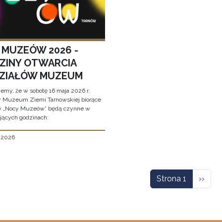
 MUZEÓW 2026 -
ZINY OTWARCIA
ZIAŁÓW MUZEUM
jemy, że w sobotę 16 maja 2026 r.
y Muzeum Ziemi Tarnowskiej biorące
w „Nocy Muzeów” będą czynne w
jących godzinach:
, 2026
icowanie
Nastę
Strona 1
››