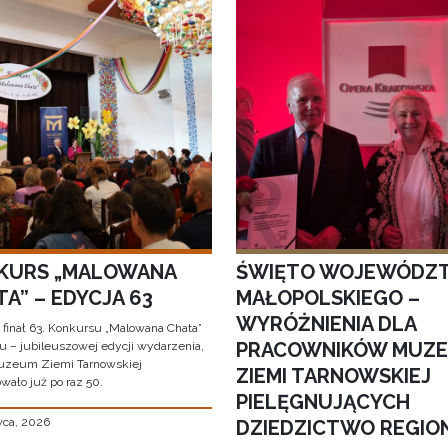
KURS „MALOWANA
ŚWIĘTO WOJEWÓDZ
A” – EDYCJA 63
MAŁOPOLSKIEGO –
WYRÓŻNIENIA DLA
 finał 63. Konkursu „Malowana Chata”
PRACOWNIKÓW MUZ
iu – jubileuszowej edycji wydarzenia,
uzeum Ziemi Tarnowskiej
ZIEMI TARNOWSKIEJ
wało już po raz 50.
PIELĘGNUJĄCYCH
wca, 2026
DZIEDZICTWO REGIO