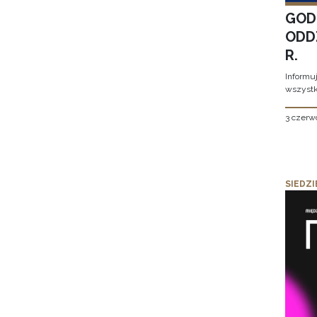
GOD
ODD
R.
Informu
wszystk
3 czerw
SIEDZI