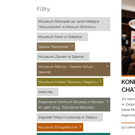
Filtry:
Muzeum Pamiątek po Janie Matejce
"Koryznówka" w Nowym Wiśniczu
Muzeum Dwór w Dołędze
Galeria "Panorama"
Muzeum Zamek w Dębnie
Muzeum Ratusz - Galeria Sztuki
Dawnej
KON
Muzeum Historii Tarnowa i Regionu
CHAT
Siedziba
Za nami
Regionalne Centrum Edukacji o Pamięci
w Zalip
im. gen. bryg. Zdzisława Baszaka
które M
organizo
Zagroda Felicji Curyłowej w Zalipiu
15 czer
Muzeum Etnograficzne