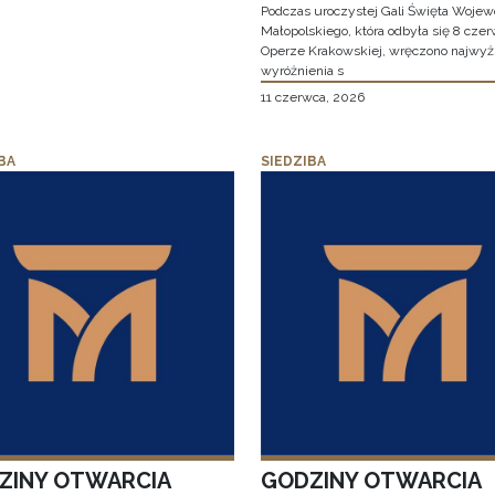
Podczas uroczystej Gali Święta Woje
Małopolskiego, która odbyła się 8 cze
Operze Krakowskiej, wręczono najwy
wyróżnienia s
11 czerwca, 2026
BA
SIEDZIBA
ZINY OTWARCIA
GODZINY OTWARCIA