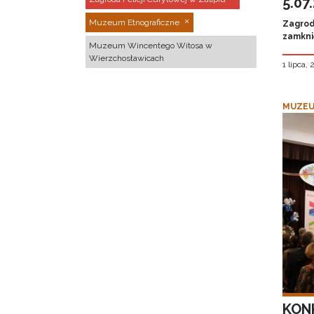
5.07
Muzeum Etnograficzne
Zagroda
zamknię
Muzeum Wincentego Witosa w
Wierzchosławicach
1 lipca,
MUZEU
KON