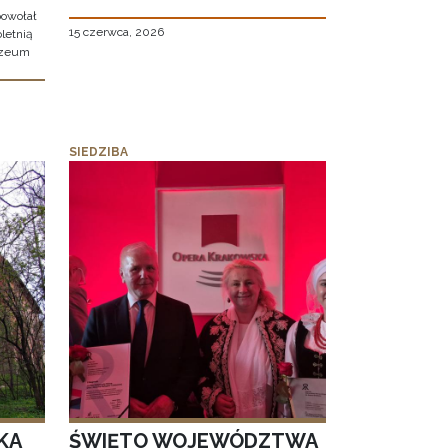
owołał
15 czerwca, 2026
letnią
uzeum
SIEDZIBA
KA
ŚWIĘTO WOJEWÓDZTWA