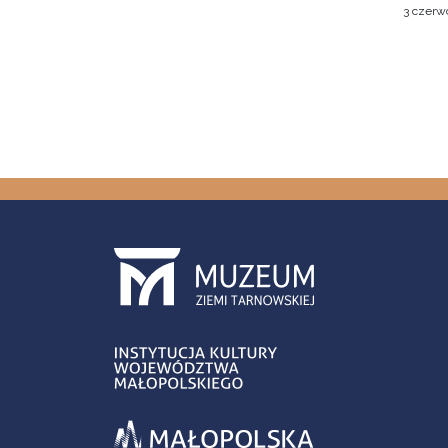
3 czerw
Stron