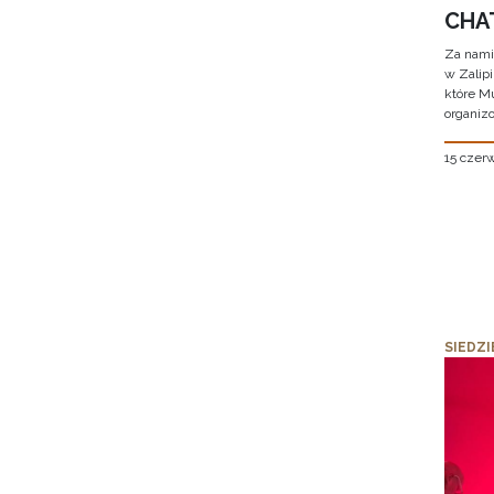
CHAT
Za nami
w Zalip
które M
organizo
15 czer
SIEDZI