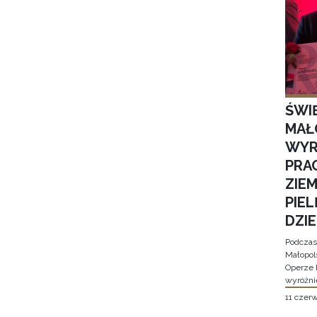
ŚWI
MAŁ
WYR
PRA
ZIE
PIE
DZI
Podczas
Małopol
Operze 
wyróżni
11 czer