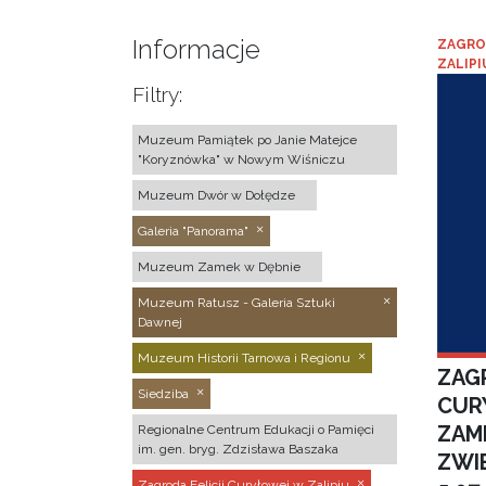
Informacje
ZAGRO
ZALIPI
Filtry:
Muzeum Pamiątek po Janie Matejce
"Koryznówka" w Nowym Wiśniczu
Muzeum Dwór w Dołędze
Galeria "Panorama"
Muzeum Zamek w Dębnie
Muzeum Ratusz - Galeria Sztuki
Dawnej
Muzeum Historii Tarnowa i Regionu
ZAGR
Siedziba
CUR
ZAM
Regionalne Centrum Edukacji o Pamięci
im. gen. bryg. Zdzisława Baszaka
ZWI
Zagroda Felicji Curyłowej w Zalipiu