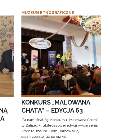
MUZEUM ETNOGRAFICZNE
KONKURS „MALOWANA
NĄ
CHATA” – EDYCJA 63
RA
Za nami finał 63. Konkursu „Malowana Chata”
w Zalipiu – jubileuszowej edycji wydarzenia,
które Muzeum Ziemi Tarnowskiej
organizowało już po raz 50.