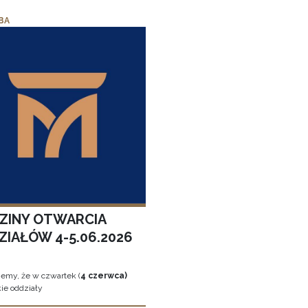
BA
ZINY OTWARCIA
ZIAŁÓW 4-5.06.2026
jemy, że w czwartek (
4 czerwca)
ie oddziały