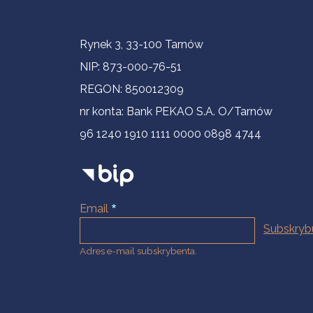
Informacje kontaktowe
Rynek 3, 33-100 Tarnów
NIP: 873-000-76-51
REGON: 850012309
nr konta: Bank PEKAO S.A. O/Tarnów
96 1240 1910 1111 0000 0898 4744
Email
Adres e-mail subskrybenta.