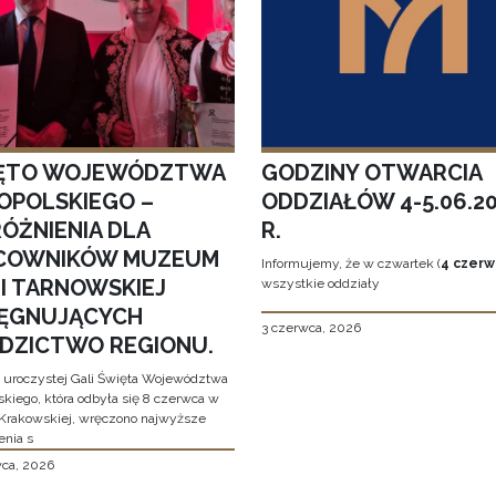
ĘTO WOJEWÓDZTWA
GODZINY OTWARCIA
OPOLSKIEGO –
ODDZIAŁÓW 4-5.06.2
ÓŻNIENIA DLA
R.
COWNIKÓW MUZEUM
Informujemy, że w czwartek (
4 czerw
MI TARNOWSKIEJ
wszystkie oddziały
LĘGNUJĄCYCH
3 czerwca, 2026
EDZICTWO REGIONU.
 uroczystej Gali Święta Województwa
skiego, która odbyła się 8 czerwca w
Krakowskiej, wręczono najwyższe
enia s
wca, 2026