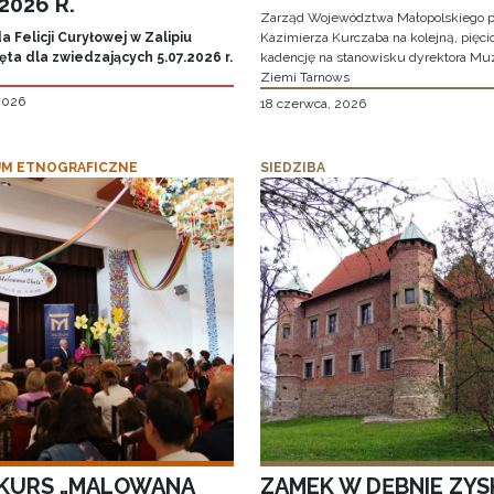
.2026 R.
Zarząd Województwa Małopolskiego p
 Felicji Curyłowej w Zalipiu
Kazimierza Kurczaba na kolejną, pięcio
ta dla zwiedzających 5.07.2026 r.
kadencję na stanowisku dyrektora M
Ziemi Tarnows
 2026
18 czerwca, 2026
M ETNOGRAFICZNE
SIEDZIBA
KURS „MALOWANA
ZAMEK W DĘBNIE ZYS