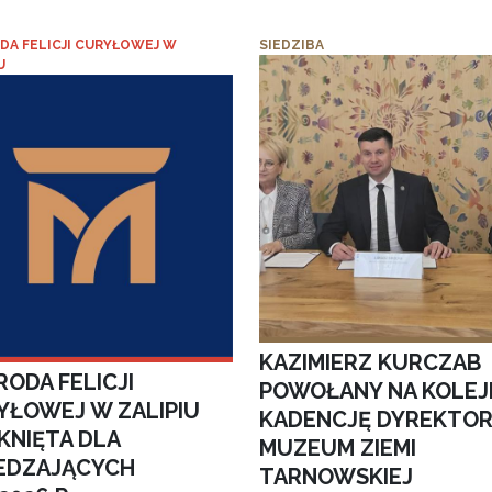
DA FELICJI CURYŁOWEJ W
SIEDZIBA
U
KAZIMIERZ KURCZAB
ODA FELICJI
POWOŁANY NA KOLEJ
YŁOWEJ W ZALIPIU
KADENCJĘ DYREKTO
KNIĘTA DLA
MUZEUM ZIEMI
EDZAJĄCYCH
TARNOWSKIEJ