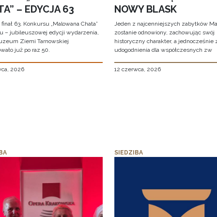
A” – EDYCJA 63
NOWY BLASK
 finał 63. Konkursu „Malowana Chata”
Jeden z najcenniejszych zabytków Ma
iu – jubileuszowej edycji wydarzenia,
zostanie odnowiony, zachowując swój
uzeum Ziemi Tarnowskiej
historyczny charakter, a jednocześnie
wało już po raz 50.
udogodnienia dla współczesnych zw
wca, 2026
12 czerwca, 2026
BA
SIEDZIBA