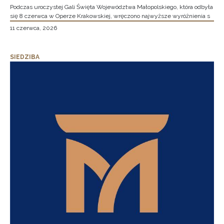
Podczas uroczystej Gali Święta Województwa Małopolskiego, która odbyła
się 8 czerwca w Operze Krakowskiej, wręczono najwyższe wyróżnienia s
11 czerwca, 2026
SIEDZIBA