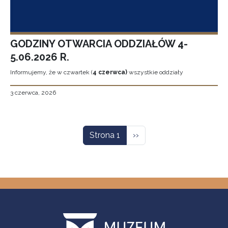
GODZINY OTWARCIA ODDZIAŁÓW 4-
5.06.2026 R.
Informujemy, że w czwartek (
4 czerwca)
wszystkie oddziały
3 czerwca, 2026
Stronicowanie
Następna strona
Strona 1
››