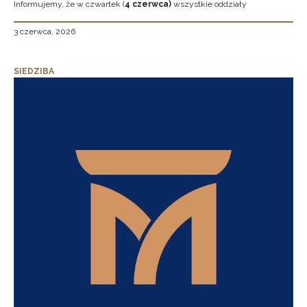
Informujemy, że w czwartek (
4 czerwca)
wszystkie oddziały
3 czerwca, 2026
SIEDZIBA