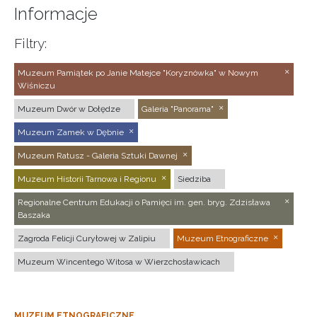
Informacje
Filtry:
Muzeum Pamiątek po Janie Matejce "Koryznówka" w Nowym
Wiśniczu
Muzeum Dwór w Dołędze
Galeria "Panorama"
Muzeum Zamek w Dębnie
Muzeum Ratusz - Galeria Sztuki Dawnej
Muzeum Historii Tarnowa i Regionu
Siedziba
Regionalne Centrum Edukacji o Pamięci im. gen. bryg. Zdzisława
Baszaka
Zagroda Felicji Curyłowej w Zalipiu
Muzeum Etnograficzne
Muzeum Wincentego Witosa w Wierzchosławicach
MUZEUM ETNOGRAFICZNE