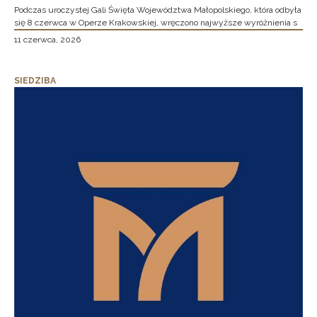
Podczas uroczystej Gali Święta Województwa Małopolskiego, która odbyła
się 8 czerwca w Operze Krakowskiej, wręczono najwyższe wyróżnienia s
11 czerwca, 2026
SIEDZIBA