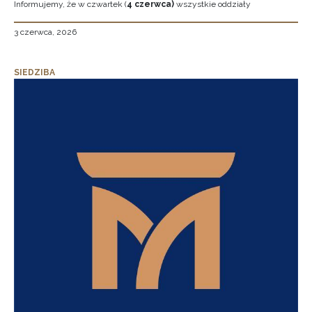
Informujemy, że w czwartek (
4 czerwca)
wszystkie oddziały
3 czerwca, 2026
SIEDZIBA