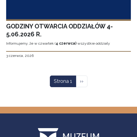
GODZINY OTWARCIA ODDZIAŁÓW 4-
5.06.2026 R.
Informujemy, że w czwartek (
4 czerwca)
wszystkie oddziały
3 czerwca, 2026
Stronicowanie
Następna strona
Strona 1
››