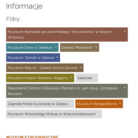
Informacje
Filtry:
Muzeum Pamiątek po Janie Matejce "Koryznówka" w Nowym
Wiśniczu
Muzeum Dwór w Dołędze
Galeria "Panorama"
Muzeum Zamek w Dębnie
Muzeum Ratusz - Galeria Sztuki Dawnej
Muzeum Historii Tarnowa i Regionu
Siedziba
Regionalne Centrum Edukacji o Pamięci im. gen. bryg. Zdzisława
Baszaka
Zagroda Felicji Curyłowej w Zalipiu
Muzeum Etnograficzne
Muzeum Wincentego Witosa w Wierzchosławicach
MUZEUM ETNOGRAFICZNE