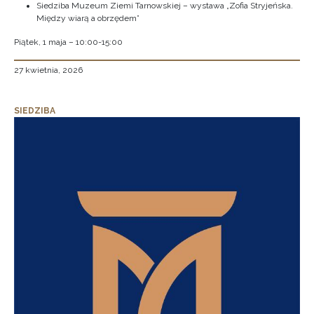
Siedziba Muzeum Ziemi Tarnowskiej – wystawa „Zofia Stryjeńska.
Między wiarą a obrzędem”
Piątek, 1 maja – 10:00-15:00
27 kwietnia, 2026
SIEDZIBA