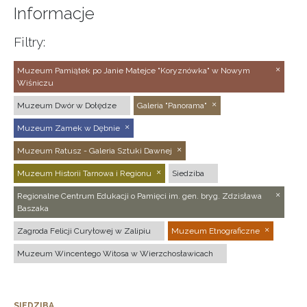
Informacje
Filtry:
Muzeum Pamiątek po Janie Matejce "Koryznówka" w Nowym
Wiśniczu
Muzeum Dwór w Dołędze
Galeria "Panorama"
Muzeum Zamek w Dębnie
Muzeum Ratusz - Galeria Sztuki Dawnej
Muzeum Historii Tarnowa i Regionu
Siedziba
Regionalne Centrum Edukacji o Pamięci im. gen. bryg. Zdzisława
Baszaka
Zagroda Felicji Curyłowej w Zalipiu
Muzeum Etnograficzne
Muzeum Wincentego Witosa w Wierzchosławicach
SIEDZIBA