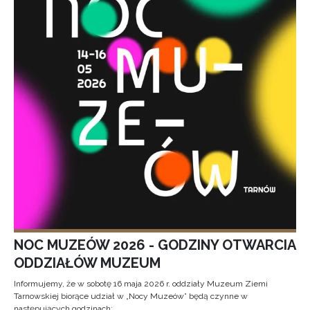
NOC MUZEÓW 2026 - GODZINY OTWARCIA
ODDZIAŁÓW MUZEUM
Informujemy, że w sobotę 16 maja 2026 r. oddziały Muzeum Ziemi
Tarnowskiej biorące udział w „Nocy Muzeów” będą czynne w
następujących godzinach: