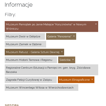
Informacje
Filtry:
Muzeum Pamiątek po Janie Matejce "Koryznówka" w Nowym
Wiśniczu
Muzeum Dwór w Dołędze
Galeria "Panorama"
Muzeum Zamek w Dębnie
Muzeum Ratusz - Galeria Sztuki Dawnej
Muzeum Historii Tarnowa i Regionu
Siedziba
Regionalne Centrum Edukacji o Pamięci im. gen. bryg. Zdzisława
Baszaka
Zagroda Felicji Curyłowej w Zalipiu
Muzeum Etnograficzne
Muzeum Wincentego Witosa w Wierzchosławicach
SIEDZIBA