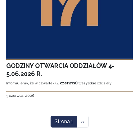
GODZINY OTWARCIA ODDZIAŁÓW 4-
5.06.2026 R.
Informujemy, że w czwartek (
4 czerwca)
wszystkie oddziały
3 czerwca, 2026
Stronicowanie
Następna strona
Strona 1
››