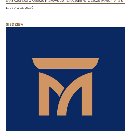
się 8 czerwca w Operze Krakowskiej, wręczono najwyższe wyróżnienia s
11 czerwca, 2026
SIEDZIBA