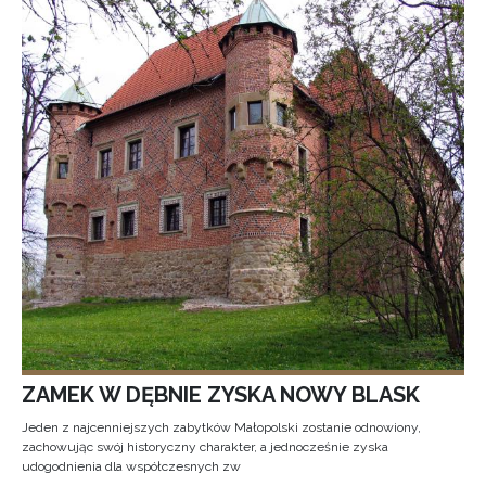
ZAMEK W DĘBNIE ZYSKA NOWY BLASK
Jeden z najcenniejszych zabytków Małopolski zostanie odnowiony,
zachowując swój historyczny charakter, a jednocześnie zyska
udogodnienia dla współczesnych zw