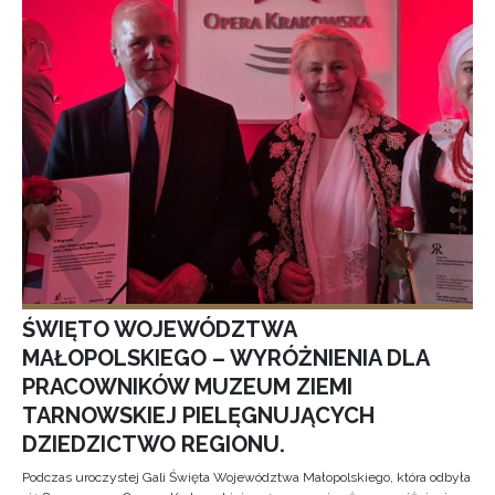
ŚWIĘTO WOJEWÓDZTWA
MAŁOPOLSKIEGO – WYRÓŻNIENIA DLA
PRACOWNIKÓW MUZEUM ZIEMI
TARNOWSKIEJ PIELĘGNUJĄCYCH
DZIEDZICTWO REGIONU.
Podczas uroczystej Gali Święta Województwa Małopolskiego, która odbyła