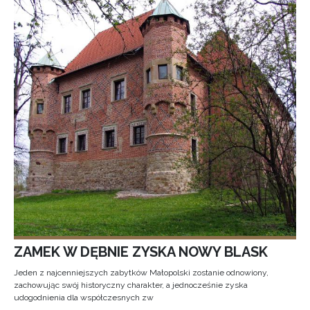
ZAMEK W DĘBNIE ZYSKA NOWY BLASK
Jeden z najcenniejszych zabytków Małopolski zostanie odnowiony,
zachowując swój historyczny charakter, a jednocześnie zyska
udogodnienia dla współczesnych zw