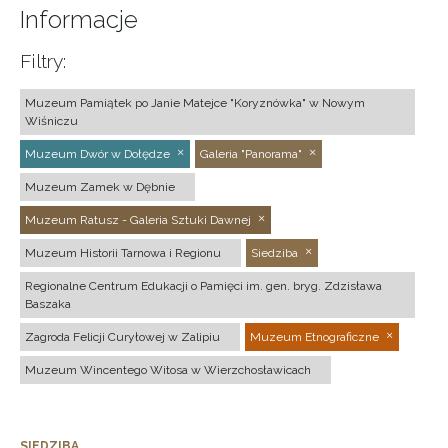
Informacje
Filtry:
Muzeum Pamiątek po Janie Matejce "Koryznówka" w Nowym
Wiśniczu
Muzeum Dwór w Dołędze
Galeria "Panorama"
Muzeum Zamek w Dębnie
Muzeum Ratusz - Galeria Sztuki Dawnej
Muzeum Historii Tarnowa i Regionu
Siedziba
Regionalne Centrum Edukacji o Pamięci im. gen. bryg. Zdzisława
Baszaka
Zagroda Felicji Curyłowej w Zalipiu
Muzeum Etnograficzne
Muzeum Wincentego Witosa w Wierzchosławicach
SIEDZIBA