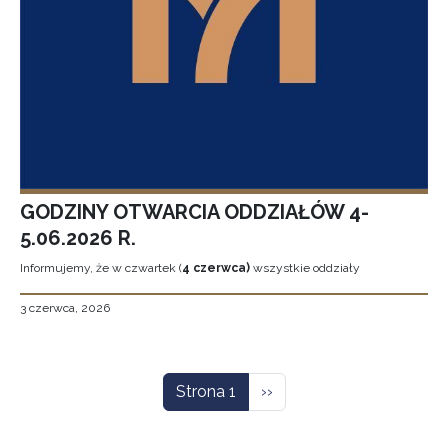
GODZINY OTWARCIA ODDZIAŁÓW 4-
5.06.2026 R.
Informujemy, że w czwartek (
4 czerwca)
wszystkie oddziały
3 czerwca, 2026
Stronicowanie
Następna strona
Strona 1
››