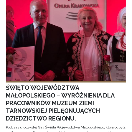
ŚWIĘTO WOJEWÓDZTWA
MAŁOPOLSKIEGO – WYRÓŻNIENIA DLA
PRACOWNIKÓW MUZEUM ZIEMI
TARNOWSKIEJ PIELĘGNUJĄCYCH
DZIEDZICTWO REGIONU.
Podczas uroczystej Gali Święta Województwa Małopolskiego, która odbyła