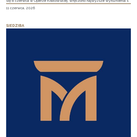
się 8 czerwca w Operze Krakowskiej, wręczono najwyższe wyróżnienia s
11 czerwca, 2026
SIEDZIBA