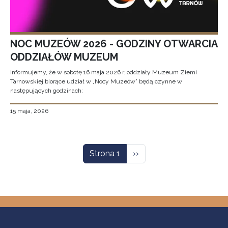
NOC MUZEÓW 2026 - GODZINY OTWARCIA
ODDZIAŁÓW MUZEUM
Informujemy, że w sobotę 16 maja 2026 r. oddziały Muzeum Ziemi
Tarnowskiej biorące udział w „Nocy Muzeów” będą czynne w
następujących godzinach:
15 maja, 2026
Stronicowanie
Następna strona
Strona 1
››