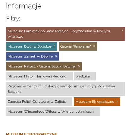
Informacje
Filtry:
Muzeum Pamiątek po Janie Matejce "Koryznówka" w Nowym
Wiśniczu
Muzeum Dwór w Dołędze
Galeria "Panorama"
Muzeum Zamek w Dębnie
Muzeum Ratusz - Galeria Sztuki Dawnej
Muzeum Historii Tarnowa i Regionu
Siedziba
Regionalne Centrum Edukacji o Pamięci im. gen. bryg. Zdzisława
Baszaka
Zagroda Felicji Curyłowej w Zalipiu
Muzeum Etnograficzne
Muzeum Wincentego Witosa w Wierzchosławicach
MUZEUM ETNOGRAFICZNE