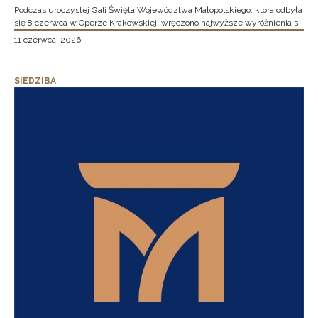
Podczas uroczystej Gali Święta Województwa Małopolskiego, która odbyła
się 8 czerwca w Operze Krakowskiej, wręczono najwyższe wyróżnienia s
11 czerwca, 2026
SIEDZIBA