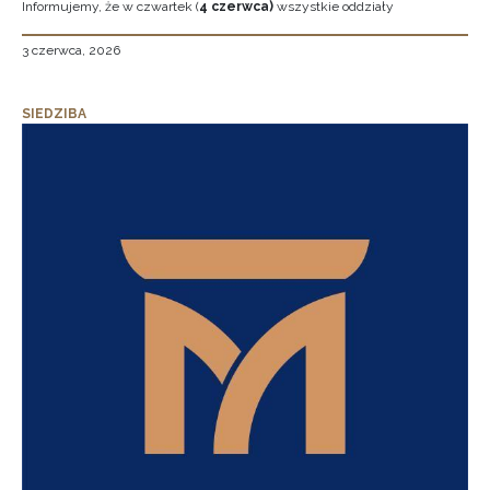
Informujemy, że w czwartek (
4 czerwca)
wszystkie oddziały
3 czerwca, 2026
SIEDZIBA