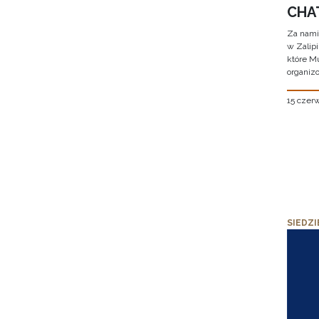
CHAT
Za nami
w Zalip
które M
organizo
15 czer
SIEDZI