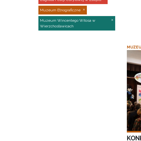
Muzeum Etnograficzne
Muzeum Wincentego Witosa w
Wierzchosławicach
MUZEU
KON