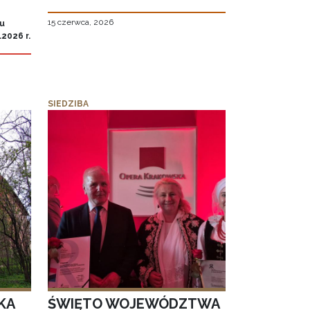
15 czerwca, 2026
iu
2026 r.
SIEDZIBA
KA
ŚWIĘTO WOJEWÓDZTWA