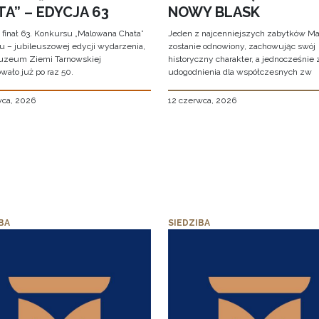
A” – EDYCJA 63
NOWY BLASK
 finał 63. Konkursu „Malowana Chata”
Jeden z najcenniejszych zabytków Ma
iu – jubileuszowej edycji wydarzenia,
zostanie odnowiony, zachowując swój
uzeum Ziemi Tarnowskiej
historyczny charakter, a jednocześnie
wało już po raz 50.
udogodnienia dla współczesnych zw
wca, 2026
12 czerwca, 2026
BA
SIEDZIBA