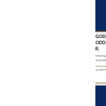
GOD
ODD
R.
Informu
wszystk
3 czerw
SIEDZI