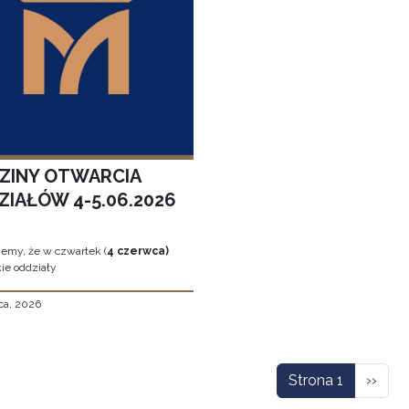
ZINY OTWARCIA
ZIAŁÓW 4-5.06.2026
jemy, że w czwartek (
4 czerwca)
ie oddziały
ca, 2026
icowanie
Nastę
Strona 1
››