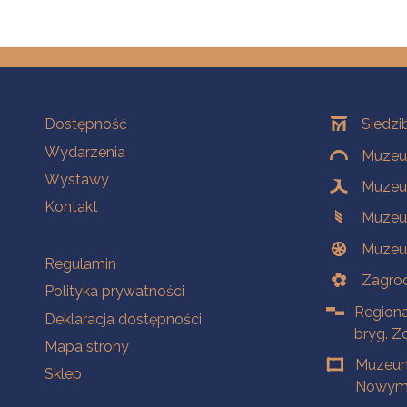
Na skróty
Oddziały
Dostępność
Siedzi
Wydarzenia
Muzeum
Wystawy
Muzeum
Kontakt
Muzeu
Muzeu
Na skróty
Regulamin
Zagrod
Polityka prywatności
Regiona
Deklaracja dostępności
bryg. Z
Mapa strony
Muzeum
Sklep
Nowym 