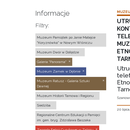
Informacje
MUZEU
UTR
Filtry:
KON
TEL
Muzeum Pamiątek po Janie Matejce
MUZ
"Koryznówka" w Nowym Wiśniczu
ETN
Muzeum Dwór w Dołędze
TAR
Galeria "Panorama"
Utru
Muzeum Zamek w Dębnie
tele
Etno
Muzeum Ratusz - Galeria Sztuki
Dawnej
Tarn
Muzeum Historii Tarnowa i Regionu
Szanown
Siedziba
20 lipca
Regionalne Centrum Edukacji o Pamięci
im. gen. bryg. Zdzisława Baszaka
Zagroda Felicji Curyłowej w Zalipiu