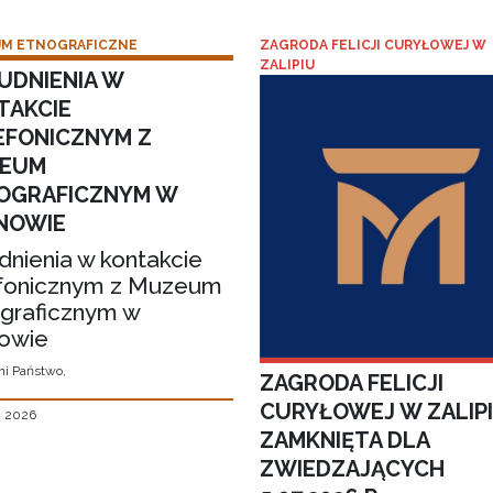
M ETNOGRAFICZNE
ZAGRODA FELICJI CURYŁOWEJ W
ZALIPIU
UDNIENIA W
TAKCIE
EFONICZNYM Z
EUM
OGRAFICZNYM W
NOWIE
dnienia w kontakcie
fonicznym z Muzeum
graficznym w
owie
i Państwo,
ZAGRODA FELICJI
CURYŁOWEJ W ZALIP
, 2026
ZAMKNIĘTA DLA
ZWIEDZAJĄCYCH