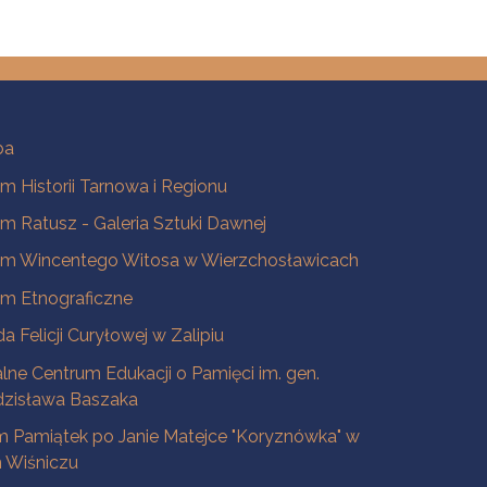
ba
 Historii Tarnowa i Regionu
 Ratusz - Galeria Sztuki Dawnej
m Wincentego Witosa w Wierzchosławicach
m Etnograficzne
a Felicji Curyłowej w Zalipiu
lne Centrum Edukacji o Pamięci im. gen.
dzisława Baszaka
 Pamiątek po Janie Matejce "Koryznówka" w
Wiśniczu