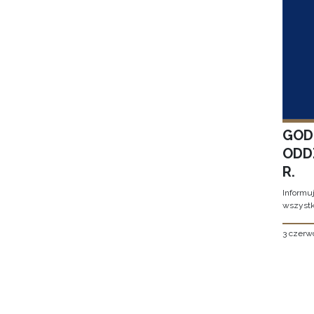
GOD
ODD
R.
Informu
wszystk
3 czerw
Stron