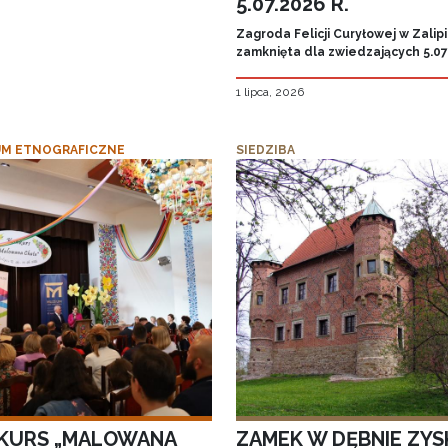
5.07.2026 R.
Zagroda Felicji Curyłowej w Zalip
zamknięta dla zwiedzających 5.07.
1 lipca, 2026
M ETNOGRAFICZNE
SIEDZIBA
KURS „MALOWANA
ZAMEK W DĘBNIE ZYS