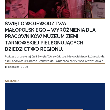
ŚWIĘTO WOJEWÓDZTWA
MAŁOPOLSKIEGO – WYRÓŻNIENIA DLA
PRACOWNIKÓW MUZEUM ZIEMI
TARNOWSKIEJ PIELĘGNUJĄCYCH
DZIEDZICTWO REGIONU.
Podczas uroczystej Gali Święta Województwa Małopolskiego, która odbyła
się 8 czerwca w Operze Krakowskiej, wręczono najwyższe wyróżnienia s
11 czerwca, 2026
SIEDZIBA