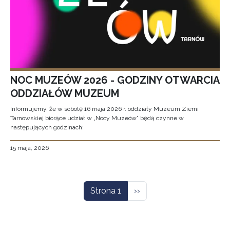
NOC MUZEÓW 2026 - GODZINY OTWARCIA
ODDZIAŁÓW MUZEUM
Informujemy, że w sobotę 16 maja 2026 r. oddziały Muzeum Ziemi
Tarnowskiej biorące udział w „Nocy Muzeów” będą czynne w
następujących godzinach:
15 maja, 2026
Stronicowanie
Następna strona
Strona 1
››