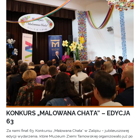
KONKURS „MALOWANA CHATA” – EDYCJA
63
Za nami finał 63. Konkursu „Malowana Chata” w Zalipiu – jubileuszowej
edycji wydarzenia, które Muzeum Ziemi Tarnowskiej organizowało już po