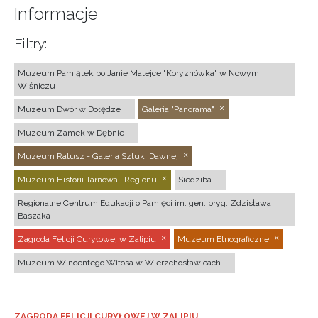
Informacje
Filtry:
Muzeum Pamiątek po Janie Matejce "Koryznówka" w Nowym
Wiśniczu
Muzeum Dwór w Dołędze
Galeria "Panorama"
Muzeum Zamek w Dębnie
Muzeum Ratusz - Galeria Sztuki Dawnej
Muzeum Historii Tarnowa i Regionu
Siedziba
Regionalne Centrum Edukacji o Pamięci im. gen. bryg. Zdzisława
Baszaka
Zagroda Felicji Curyłowej w Zalipiu
Muzeum Etnograficzne
Muzeum Wincentego Witosa w Wierzchosławicach
ZAGRODA FELICJI CURYŁOWEJ W ZALIPIU