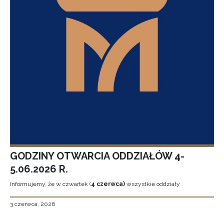
GODZINY OTWARCIA ODDZIAŁÓW 4-
5.06.2026 R.
Informujemy, że w czwartek (
4 czerwca)
wszystkie oddziały
3 czerwca, 2026