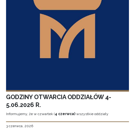
GODZINY OTWARCIA ODDZIAŁÓW 4-
5.06.2026 R.
Informujemy, że w czwartek (
4 czerwca)
wszystkie oddziały
3 czerwca, 2026