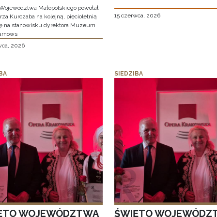
Województwa Małopolskiego powołał
15 czerwca, 2026
za Kurczaba na kolejną, pięcioletnią
ę na stanowisku dyrektora Muzeum
arnows
wca, 2026
BA
SIEDZIBA
ĘTO WOJEWÓDZTWA
ŚWIĘTO WOJEWÓDZ