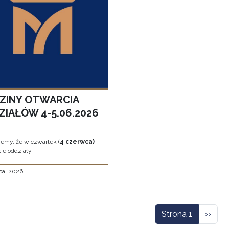
ZINY OTWARCIA
ZIAŁÓW 4-5.06.2026
jemy, że w czwartek (
4 czerwca)
ie oddziały
ca, 2026
icowanie
Nastę
Strona 1
››