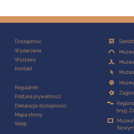
Na skróty
Oddziały
Dostępność
Siedzi
Wydarzenia
Muzeum
Wystawy
Muzeum
Kontakt
Muzeu
Muzeu
Na skróty
Regulamin
Zagrod
Polityka prywatności
Regiona
Deklaracja dostępności
bryg. Z
Mapa strony
Muzeum
Sklep
Nowym 