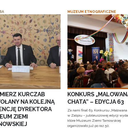
BA
MUZEUM ETNOGRAFICZNE
IMIERZ KURCZAB
KONKURS „MALOWAN
OŁANY NA KOLEJNĄ
CHATA” – EDYCJA 63
ENCJĘ DYREKTORA
Za nami finał 63. Konkursu „Malowana
EUM ZIEMI
w Zalipiu – jubileuszowej edycji wyda
które Muzeum Ziemi Tarnowskiej
NOWSKIEJ
organizowało już po raz 50.