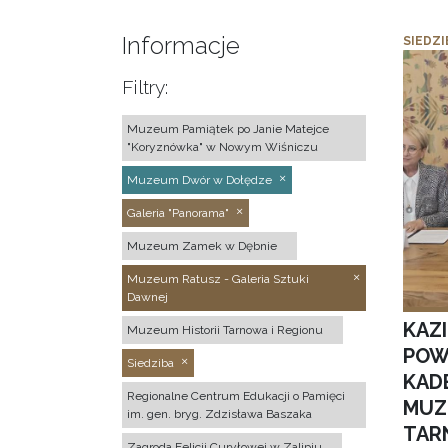
Informacje
SIEDZI
Filtry:
Muzeum Pamiątek po Janie Matejce
"Koryznówka" w Nowym Wiśniczu
Muzeum Dwór w Dołędze
Galeria "Panorama"
Muzeum Zamek w Dębnie
Muzeum Ratusz - Galeria Sztuki
Dawnej
KAZ
Muzeum Historii Tarnowa i Regionu
POW
Siedziba
KAD
Regionalne Centrum Edukacji o Pamięci
MUZ
im. gen. bryg. Zdzisława Baszaka
TAR
Zagroda Felicji Curyłowej w Zalipiu