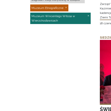
Zarząd 
Muzeum Etnograficzne
Kazimier
kadencj
Muzeum Wincentego Witosa w
Ziemi T
Wierzchosławicach
18 czer
SIEDZI
ŚWI