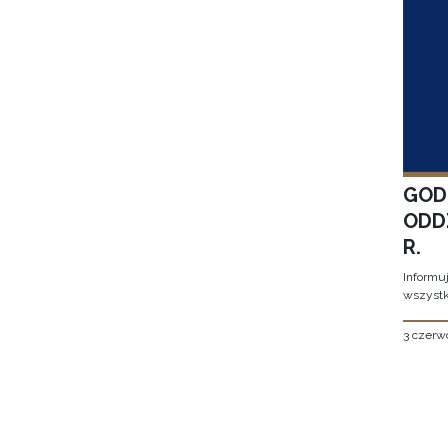
GOD
ODD
R.
Informu
wszystk
3 czerw
Stron