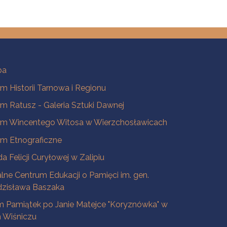
ba
 Historii Tarnowa i Regionu
 Ratusz - Galeria Sztuki Dawnej
m Wincentego Witosa w Wierzchosławicach
m Etnograficzne
a Felicji Curyłowej w Zalipiu
lne Centrum Edukacji o Pamięci im. gen.
dzisława Baszaka
 Pamiątek po Janie Matejce "Koryznówka" w
Wiśniczu