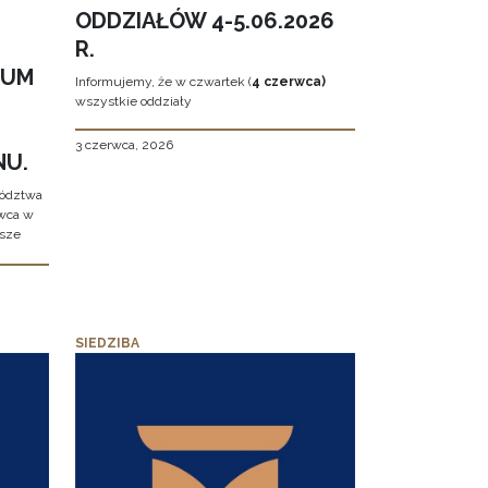
ODDZIAŁÓW 4-5.06.2026
R.
EUM
Informujemy, że w czwartek (
4 czerwca)
wszystkie oddziały
3 czerwca, 2026
NU.
wództwa
rwca w
ższe
SIEDZIBA