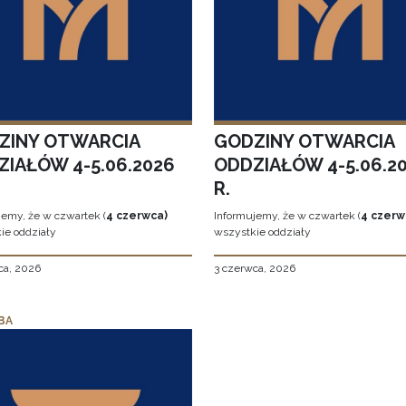
ZINY OTWARCIA
GODZINY OTWARCIA
ZIAŁÓW 4-5.06.2026
ODDZIAŁÓW 4-5.06.2
R.
jemy, że w czwartek (
4 czerwca)
Informujemy, że w czwartek (
4 czerw
ie oddziały
wszystkie oddziały
ca, 2026
3 czerwca, 2026
BA