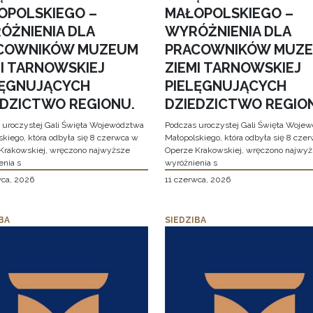
OPOLSKIEGO –
MAŁOPOLSKIEGO –
ÓŻNIENIA DLA
WYRÓŻNIENIA DLA
COWNIKÓW MUZEUM
PRACOWNIKÓW MUZ
MI TARNOWSKIEJ
ZIEMI TARNOWSKIEJ
LĘGNUJĄCYCH
PIELĘGNUJĄCYCH
EDZICTWO REGIONU.
DZIEDZICTWO REGIO
 uroczystej Gali Święta Województwa
Podczas uroczystej Gali Święta Woje
skiego, która odbyła się 8 czerwca w
Małopolskiego, która odbyła się 8 cze
Krakowskiej, wręczono najwyższe
Operze Krakowskiej, wręczono najwy
enia s
wyróżnienia s
wca, 2026
11 czerwca, 2026
BA
SIEDZIBA