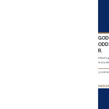
GOD
ODD
R.
Informu
wszystk
3 czerw
SIEDZI