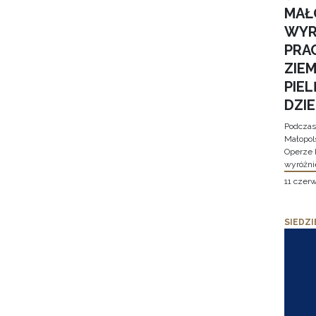
MAŁ
WYR
PRA
ZIE
PIE
DZI
Podczas
Małopol
Operze 
wyróżni
11 czer
SIEDZI