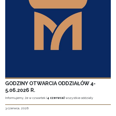
GODZINY OTWARCIA ODDZIAŁÓW 4-
5.06.2026 R.
Informujemy, że w czwartek (
4 czerwca)
wszystkie oddziały
3 czerwca, 2026