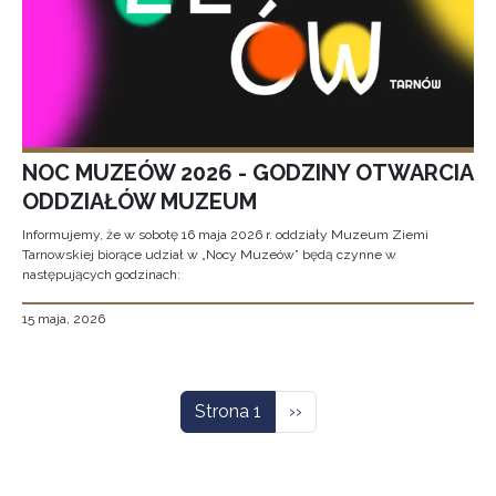
NOC MUZEÓW 2026 - GODZINY OTWARCIA
ODDZIAŁÓW MUZEUM
Informujemy, że w sobotę 16 maja 2026 r. oddziały Muzeum Ziemi
Tarnowskiej biorące udział w „Nocy Muzeów” będą czynne w
następujących godzinach:
15 maja, 2026
Stronicowanie
Następna strona
Strona 1
››