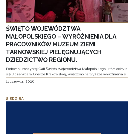
ŚWIĘTO WOJEWÓDZTWA
MAŁOPOLSKIEGO – WYRÓŻNIENIA DLA
PRACOWNIKÓW MUZEUM ZIEMI
TARNOWSKIEJ PIELĘGNUJĄCYCH
DZIEDZICTWO REGIONU.
Podczas uroczystej Gali Święta Województwa Małopolskiego, która odbyła
się 8 czerwca w Operze Krakowskiej, wręczono najwyższe wyróżnienia s
11 czerwca, 2026
SIEDZIBA