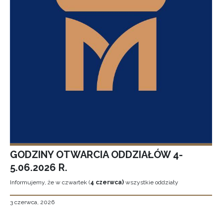
GODZINY OTWARCIA ODDZIAŁÓW 4-
5.06.2026 R.
Informujemy, że w czwartek (
4 czerwca)
wszystkie oddziały
3 czerwca, 2026