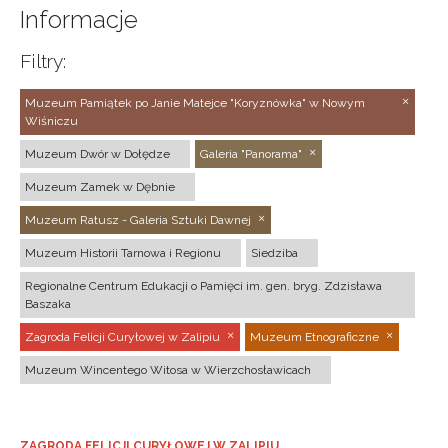
Informacje
Filtry:
Muzeum Pamiątek po Janie Matejce "Koryznówka" w Nowym
Wiśniczu
Muzeum Dwór w Dołędze
Galeria "Panorama"
Muzeum Zamek w Dębnie
Muzeum Ratusz - Galeria Sztuki Dawnej
Muzeum Historii Tarnowa i Regionu
Siedziba
Regionalne Centrum Edukacji o Pamięci im. gen. bryg. Zdzisława
Baszaka
Zagroda Felicji Curyłowej w Zalipiu
Muzeum Etnograficzne
Muzeum Wincentego Witosa w Wierzchosławicach
ZAGRODA FELICJI CURYŁOWEJ W ZALIPIU