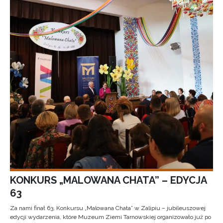
KONKURS „MALOWANA CHATA” – EDYCJA
63
Za nami finał 63. Konkursu „Malowana Chata” w Zalipiu – jubileuszowej
edycji wydarzenia, które Muzeum Ziemi Tarnowskiej organizowało już po