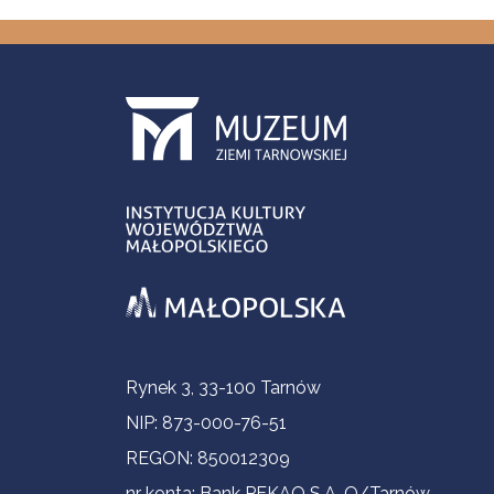
Informacje kontaktowe
Rynek 3, 33-100 Tarnów
NIP: 873-000-76-51
REGON: 850012309
nr konta: Bank PEKAO S.A. O/Tarnów