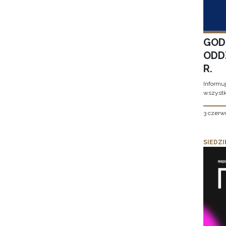
GOD
ODD
R.
Informu
wszystk
3 czerw
SIEDZI