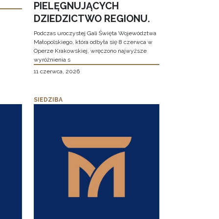
PIELĘGNUJĄCYCH
DZIEDZICTWO REGIONU.
Podczas uroczystej Gali Święta Województwa
Małopolskiego, która odbyła się 8 czerwca w
Operze Krakowskiej, wręczono najwyższe
wyróżnienia s
11 czerwca, 2026
SIEDZIBA