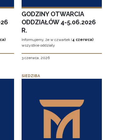
GODZINY OTWARCIA
026
ODDZIAŁÓW 4-5.06.2026
R.
ca)
Informujemy, że w czwartek (
4 czerwca)
wszystkie oddziały
3 czerwca, 2026
SIEDZIBA