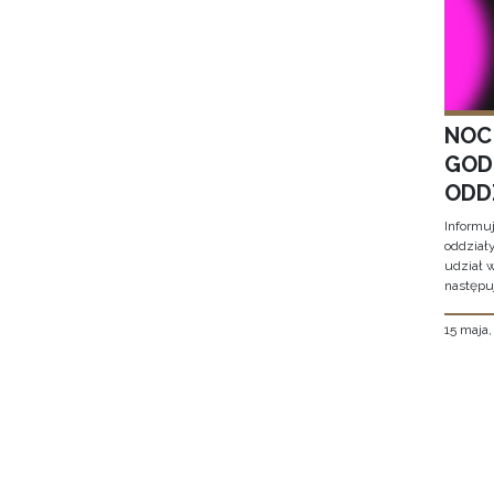
NOC
GOD
ODD
Informu
oddział
udział 
następu
15 maja
Stron