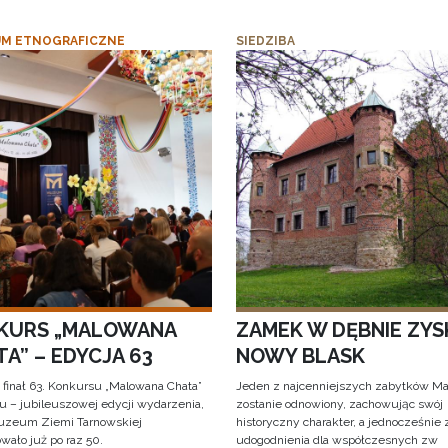
M ETNOGRAFICZNE
SIEDZIBA
KURS „MALOWANA
ZAMEK W DĘBNIE ZYS
A” – EDYCJA 63
NOWY BLASK
 finał 63. Konkursu „Malowana Chata”
Jeden z najcenniejszych zabytków Ma
iu – jubileuszowej edycji wydarzenia,
zostanie odnowiony, zachowując swój
uzeum Ziemi Tarnowskiej
historyczny charakter, a jednocześnie
wało już po raz 50.
udogodnienia dla współczesnych zw