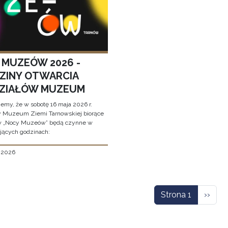
 MUZEÓW 2026 -
ZINY OTWARCIA
ZIAŁÓW MUZEUM
jemy, że w sobotę 16 maja 2026 r.
y Muzeum Ziemi Tarnowskiej biorące
w „Nocy Muzeów” będą czynne w
jących godzinach:
, 2026
icowanie
Nastę
Strona 1
››