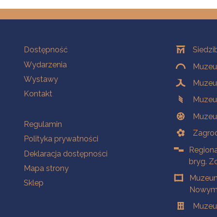
Na skróty
Oddziały
Dostępność
Siedzi
Wydarzenia
Muzeum
Wystawy
Muzeum
Kontakt
Muzeu
Muzeu
Na skróty
Regulamin
Zagrod
Polityka prywatności
Regiona
Deklaracja dostępności
bryg. Z
Mapa strony
Muzeum
Sklep
Nowym 
Muzeu