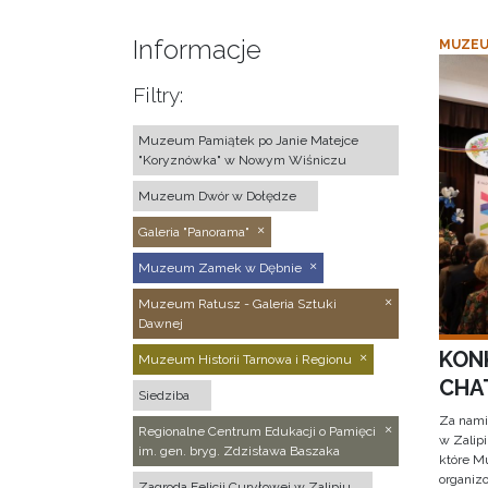
Informacje
MUZEU
Filtry:
Muzeum Pamiątek po Janie Matejce
"Koryznówka" w Nowym Wiśniczu
Muzeum Dwór w Dołędze
Galeria "Panorama"
Muzeum Zamek w Dębnie
Muzeum Ratusz - Galeria Sztuki
Dawnej
KON
Muzeum Historii Tarnowa i Regionu
CHAT
Siedziba
Za nami
Regionalne Centrum Edukacji o Pamięci
w Zalip
im. gen. bryg. Zdzisława Baszaka
które M
organizo
Zagroda Felicji Curyłowej w Zalipiu