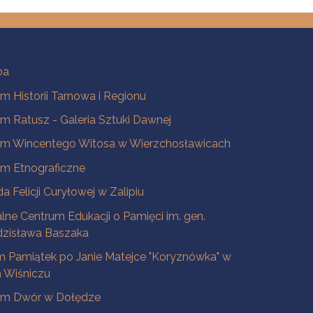
ba
 Historii Tarnowa i Regionu
 Ratusz - Galeria Sztuki Dawnej
m Wincentego Witosa w Wierzchosławicach
m Etnograficzne
a Felicji Curyłowej w Zalipiu
lne Centrum Edukacji o Pamięci im. gen.
dzisława Baszaka
 Pamiątek po Janie Matejce "Koryznówka" w
Wiśniczu
m Dwór w Dołędze