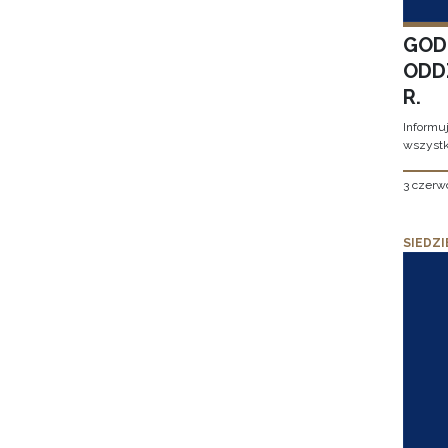
GOD
ODD
R.
Informu
wszystk
3 czerw
SIEDZI