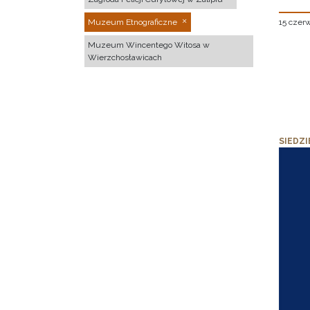
15 czer
Muzeum Etnograficzne
Muzeum Wincentego Witosa w
Wierzchosławicach
SIEDZI