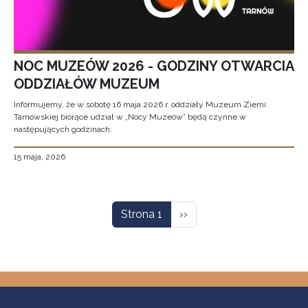
NOC MUZEÓW 2026 - GODZINY OTWARCIA
ODDZIAŁÓW MUZEUM
Informujemy, że w sobotę 16 maja 2026 r. oddziały Muzeum Ziemi
Tarnowskiej biorące udział w „Nocy Muzeów” będą czynne w
następujących godzinach:
15 maja, 2026
Stronicowanie
Następna strona
Strona 1
››