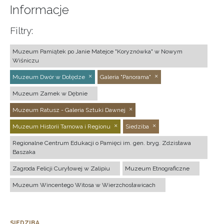
Informacje
Filtry:
Muzeum Pamiątek po Janie Matejce "Koryznówka" w Nowym
Wiśniczu
Muzeum Dwór w Dołędze
Galeria "Panorama"
Muzeum Zamek w Dębnie
Muzeum Ratusz - Galeria Sztuki Dawnej
Muzeum Historii Tarnowa i Regionu
Siedziba
Regionalne Centrum Edukacji o Pamięci im. gen. bryg. Zdzisława
Baszaka
Zagroda Felicji Curyłowej w Zalipiu
Muzeum Etnograficzne
Muzeum Wincentego Witosa w Wierzchosławicach
SIEDZIBA