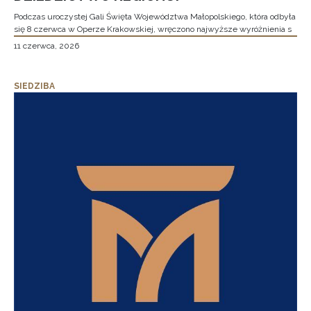
Podczas uroczystej Gali Święta Województwa Małopolskiego, która odbyła
się 8 czerwca w Operze Krakowskiej, wręczono najwyższe wyróżnienia s
11 czerwca, 2026
SIEDZIBA