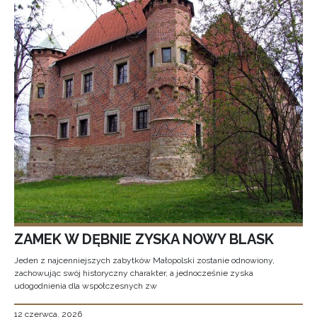
ZAMEK W DĘBNIE ZYSKA NOWY BLASK
Jeden z najcenniejszych zabytków Małopolski zostanie odnowiony,
zachowując swój historyczny charakter, a jednocześnie zyska
udogodnienia dla współczesnych zw
12 czerwca, 2026