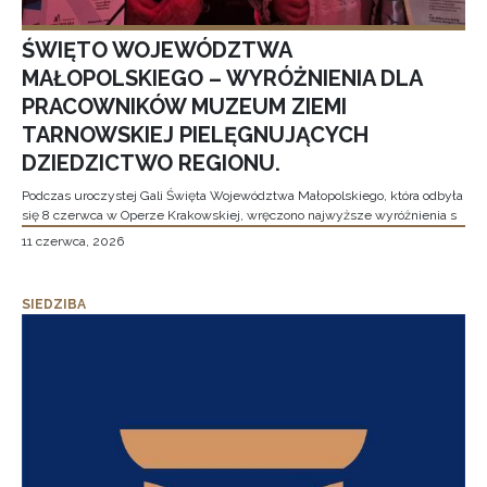
ŚWIĘTO WOJEWÓDZTWA
MAŁOPOLSKIEGO – WYRÓŻNIENIA DLA
PRACOWNIKÓW MUZEUM ZIEMI
TARNOWSKIEJ PIELĘGNUJĄCYCH
DZIEDZICTWO REGIONU.
Podczas uroczystej Gali Święta Województwa Małopolskiego, która odbyła
się 8 czerwca w Operze Krakowskiej, wręczono najwyższe wyróżnienia s
11 czerwca, 2026
SIEDZIBA