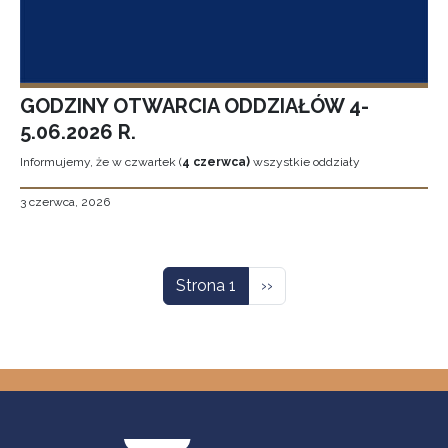
GODZINY OTWARCIA ODDZIAŁÓW 4-
5.06.2026 R.
Informujemy, że w czwartek (
4 czerwca)
wszystkie oddziały
3 czerwca, 2026
Stronicowanie
Następna strona
Strona 1
››