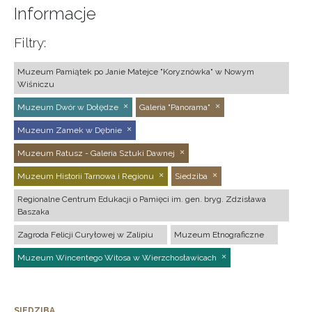
Informacje
Filtry:
Muzeum Pamiątek po Janie Matejce "Koryznówka" w Nowym
Wiśniczu
Muzeum Dwór w Dołędze
Galeria "Panorama"
Muzeum Zamek w Dębnie
Muzeum Ratusz - Galeria Sztuki Dawnej
Muzeum Historii Tarnowa i Regionu
Siedziba
Regionalne Centrum Edukacji o Pamięci im. gen. bryg. Zdzisława
Baszaka
Zagroda Felicji Curyłowej w Zalipiu
Muzeum Etnograficzne
Muzeum Wincentego Witosa w Wierzchosławicach
SIEDZIBA