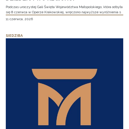
Podczas uroczystej Gali Święta Województwa Małopolskiego, która odbyła
się 8 czerwca w Operze Krakowskiej, wręczono najwyższe wyróżnienia s
11 czerwca, 2026
SIEDZIBA