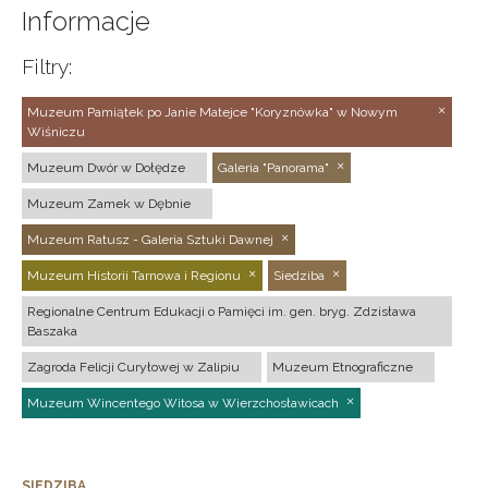
Informacje
Filtry:
Muzeum Pamiątek po Janie Matejce "Koryznówka" w Nowym
Wiśniczu
Muzeum Dwór w Dołędze
Galeria "Panorama"
Muzeum Zamek w Dębnie
Muzeum Ratusz - Galeria Sztuki Dawnej
Muzeum Historii Tarnowa i Regionu
Siedziba
Regionalne Centrum Edukacji o Pamięci im. gen. bryg. Zdzisława
Baszaka
Zagroda Felicji Curyłowej w Zalipiu
Muzeum Etnograficzne
Muzeum Wincentego Witosa w Wierzchosławicach
SIEDZIBA