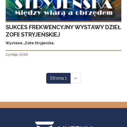
SUKCES FREKWENCYJNY WYSTAWY DZIEŁ
ZOFII STRYJEŃSKIEJ
Wystawa „Zofia Stryjeńska.
23 maja, 2026
Stronicowanie
Następna strona
Strona 1
››