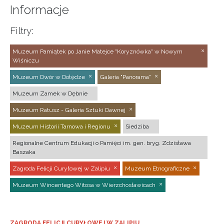
Informacje
Filtry:
Muzeum Pamiątek po Janie Matejce "Koryznówka" w Nowym
Wiśniczu
Muzeum Dwór w Dołędze
Galeria "Panorama"
Muzeum Zamek w Dębnie
Muzeum Ratusz - Galeria Sztuki Dawnej
Muzeum Historii Tarnowa i Regionu
Siedziba
Regionalne Centrum Edukacji o Pamięci im. gen. bryg. Zdzisława
Baszaka
Zagroda Felicji Curyłowej w Zalipiu
Muzeum Etnograficzne
Muzeum Wincentego Witosa w Wierzchosławicach
ZAGRODA FELICJI CURYŁOWEJ W ZALIPIU