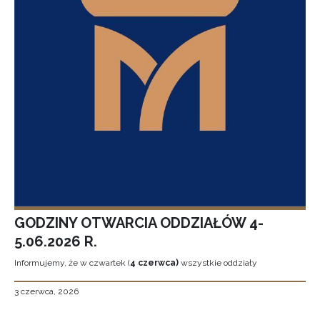
GODZINY OTWARCIA ODDZIAŁÓW 4-
5.06.2026 R.
Informujemy, że w czwartek (
4 czerwca)
wszystkie oddziały
3 czerwca, 2026