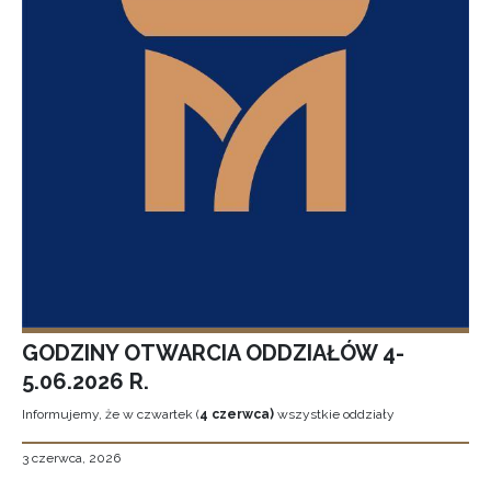
GODZINY OTWARCIA ODDZIAŁÓW 4-
5.06.2026 R.
Informujemy, że w czwartek (
4 czerwca)
wszystkie oddziały
3 czerwca, 2026