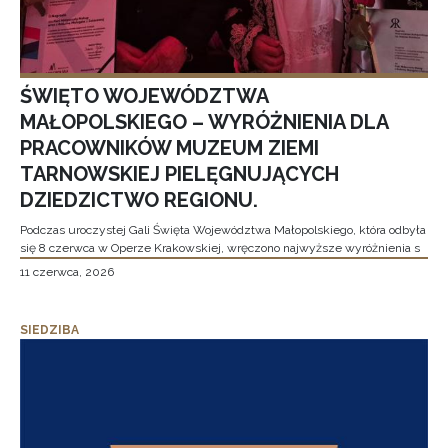
ŚWIĘTO WOJEWÓDZTWA
MAŁOPOLSKIEGO – WYRÓŻNIENIA DLA
PRACOWNIKÓW MUZEUM ZIEMI
TARNOWSKIEJ PIELĘGNUJĄCYCH
DZIEDZICTWO REGIONU.
Podczas uroczystej Gali Święta Województwa Małopolskiego, która odbyła
się 8 czerwca w Operze Krakowskiej, wręczono najwyższe wyróżnienia s
11 czerwca, 2026
SIEDZIBA