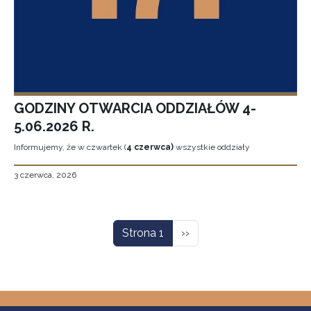
GODZINY OTWARCIA ODDZIAŁÓW 4-
5.06.2026 R.
Informujemy, że w czwartek (
4 czerwca)
wszystkie oddziały
3 czerwca, 2026
Stronicowanie
Następna strona
Strona 1
››