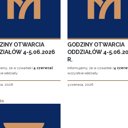
ZINY OTWARCIA
GODZINY OTWARCIA
ZIAŁÓW 4-5.06.2026
ODDZIAŁÓW 4-5.06.2
R.
jemy, że w czwartek (
4 czerwca)
Informujemy, że w czwartek (
4 czerw
ie oddziały
wszystkie oddziały
ca, 2026
3 czerwca, 2026
BA