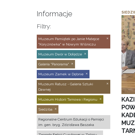
Informacje
SIEDZI
Filtry:
Muzeum Pamiątek po Janie Matejce
"Koryznówka" w Nowym Wiśniczu
Muzeum Dwór w Dołędze
Galeria "Panorama"
Muzeum Zamek w Dębnie
Muzeum Ratusz - Galeria Sztuki
Dawnej
KAZ
Muzeum Historii Tarnowa i Regionu
POW
Siedziba
KAD
Regionalne Centrum Edukacji o Pamięci
MUZ
im. gen. bryg. Zdzisława Baszaka
TAR
Zagroda Felicji Curyłowej w Zalipiu