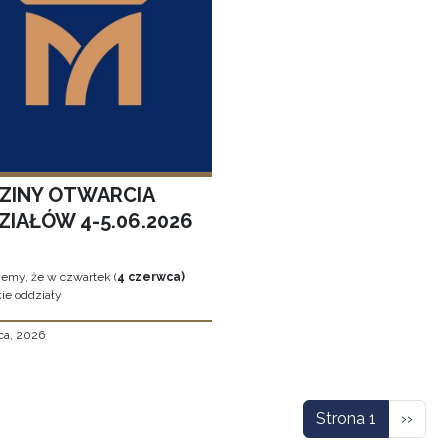
ZINY OTWARCIA
ZIAŁÓW 4-5.06.2026
jemy, że w czwartek (
4 czerwca)
ie oddziały
ca, 2026
icowanie
Nastę
Strona 1
››