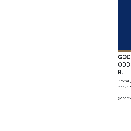
GOD
ODD
R.
Informu
wszystk
3 czerw
Stron