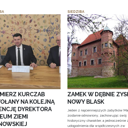
BA
SIEDZIBA
IMIERZ KURCZAB
ZAMEK W DĘBNIE ZYS
OŁANY NA KOLEJNĄ
NOWY BLASK
ENCJĘ DYREKTORA
Jeden z najcenniejszych zabytków Ma
EUM ZIEMI
zostanie odnowiony, zachowując swój
historyczny charakter, a jednocześnie
NOWSKIEJ
udogodnienia dla współczesnych zw