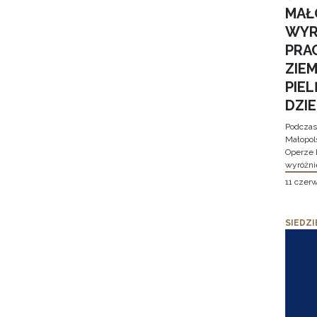
MAŁ
WYR
PRA
ZIE
PIE
DZI
Podczas
Małopol
Operze 
wyróżni
11 czer
SIEDZI