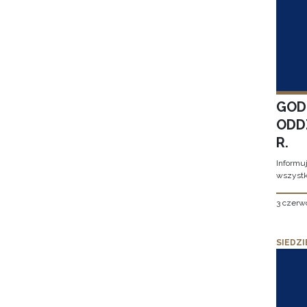
GOD
ODD
R.
Informu
wszystk
3 czerw
SIEDZI