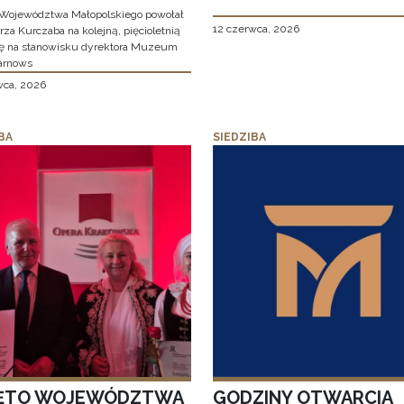
Województwa Małopolskiego powołał
12 czerwca, 2026
za Kurczaba na kolejną, pięcioletnią
ę na stanowisku dyrektora Muzeum
arnows
wca, 2026
BA
SIEDZIBA
ĘTO WOJEWÓDZTWA
GODZINY OTWARCIA