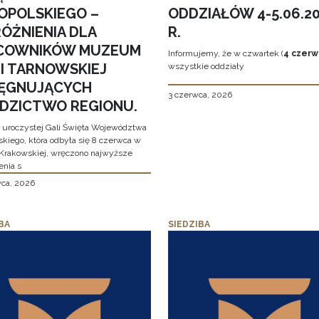
OPOLSKIEGO –
ODDZIAŁÓW 4-5.06.2
ÓŻNIENIA DLA
R.
COWNIKÓW MUZEUM
Informujemy, że w czwartek (
4 czerw
MI TARNOWSKIEJ
wszystkie oddziały
LĘGNUJĄCYCH
3 czerwca, 2026
EDZICTWO REGIONU.
 uroczystej Gali Święta Województwa
skiego, która odbyła się 8 czerwca w
Krakowskiej, wręczono najwyższe
enia s
wca, 2026
BA
SIEDZIBA