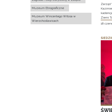
Zarząd 
Muzeum Etnograficzne
Kazimier
kadencj
Muzeum Wincentego Witosa w
Ziemi T
Wierzchosławicach
18 czer
SIEDZI
ŚWI