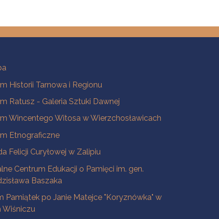
ba
 Historii Tarnowa i Regionu
 Ratusz - Galeria Sztuki Dawnej
m Wincentego Witosa w Wierzchosławicach
m Etnograficzne
a Felicji Curyłowej w Zalipiu
lne Centrum Edukacji o Pamięci im. gen.
dzisława Baszaka
 Pamiątek po Janie Matejce "Koryznówka" w
Wiśniczu