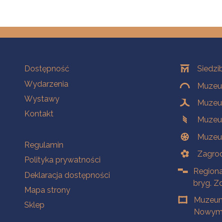
Na skróty
Oddziały
Dostępność
Siedzi
Wydarzenia
Muzeum
Wystawy
Muzeum
Kontakt
Muzeu
Muzeu
Na skróty
Regulamin
Zagrod
Polityka prywatności
Regiona
Deklaracja dostępności
bryg. Z
Mapa strony
Muzeum
Sklep
Nowym 