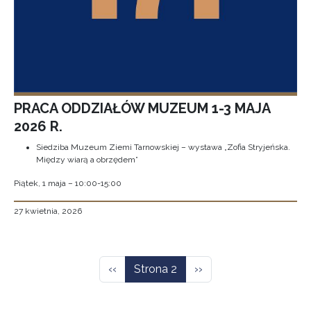
PRACA ODDZIAŁÓW MUZEUM 1-3 MAJA
2026 R.
Siedziba Muzeum Ziemi Tarnowskiej – wystawa „Zofia Stryjeńska.
Między wiarą a obrzędem”
Piątek, 1 maja – 10:00-15:00
27 kwietnia, 2026
Stronicowanie
Poprzednia strona
Następna strona
‹‹
Strona 2
››