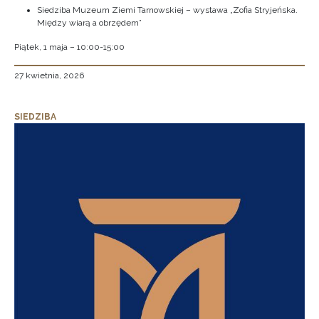
Siedziba Muzeum Ziemi Tarnowskiej – wystawa „Zofia Stryjeńska.
Między wiarą a obrzędem”
Piątek, 1 maja – 10:00-15:00
27 kwietnia, 2026
SIEDZIBA