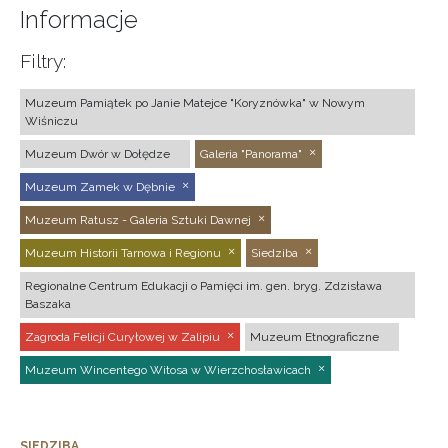
Informacje
Filtry:
Muzeum Pamiątek po Janie Matejce "Koryznówka" w Nowym
Wiśniczu
Muzeum Dwór w Dołędze
Galeria "Panorama"
Muzeum Zamek w Dębnie
Muzeum Ratusz - Galeria Sztuki Dawnej
Muzeum Historii Tarnowa i Regionu
Siedziba
Regionalne Centrum Edukacji o Pamięci im. gen. bryg. Zdzisława
Baszaka
Zagroda Felicji Curyłowej w Zalipiu
Muzeum Etnograficzne
Muzeum Wincentego Witosa w Wierzchosławicach
SIEDZIBA